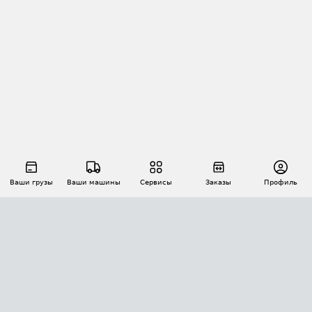
Ваши грузы
Ваши машины
Сервисы
Заказы
Профиль
АВТОМАТИЗАЦИЯ ПЕРЕВОЗОК
Площадки
Заказы
Торги
Тендеры
АТИ-Доки
GPS-мониторинг
АТИ Мессенджер
Цепочки грузов