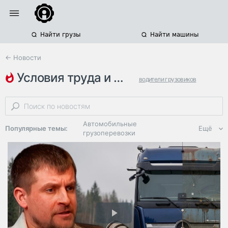
Найти грузы
Найти машины
← Новости
условия труда и отдыха
водители грузовиков
дальнобойщики
зарплаты водителей
Автомобильные
Популярные темы:
Ещё
грузоперевозки
Региональная
логистика
ЭДО, ИТ в
логистике
Дороги,
инфраструктура