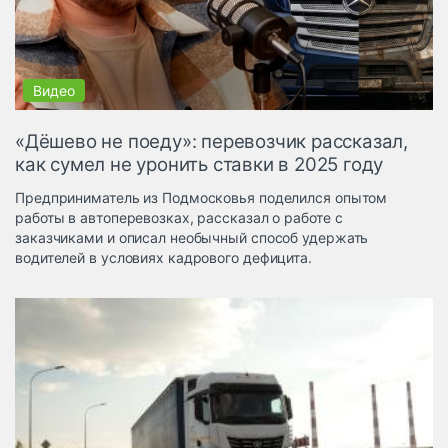
Логистика, грузы
Негабаритные и
опасные грузы
Безопасность и
страхование
«Дёшево не поеду»: перевозчик рассказал,
Таможня и ВЭД
как сумел не уронить ставки в 2025 году
Склады и
Предприниматель из Подмосковья поделился опытом
грузовые
работы в автоперевозках, рассказал о работе с
терминалы
заказчиками и описал необычный способ удержать
Коммерческий
водителей в условиях кадрового дефицита.
транспорт
Спецтехника
Автосервис,
запчасти, шины
Топливо, масла и
Дзен
автохимия