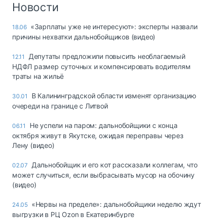
Новости
«Зарплаты уже не интересуют»: эксперты назвали
18.06
причины нехватки дальнобойщиков (видео)
Депутаты предложили повысить необлагаемый
12.11
НДФЛ размер суточных и компенсировать водителям
траты на жильё
В Калининградской области изменят организацию
30.01
очереди на границе с Литвой
Не успели на паром: дальнобойщики с конца
06.11
октября живут в Якутске, ожидая переправы через
Лену (видео)
Дальнобойщик и его кот рассказали коллегам, что
02.07
может случиться, если выбрасывать мусор на обочину
(видео)
«Нервы на пределе»: дальнобойщики неделю ждут
24.05
выгрузки в РЦ Ozon в Екатеринбурге