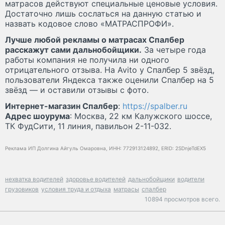
матрасов действуют специальные ценовые условия.
Достаточно лишь сослаться на данную статью и
назвать кодовое слово «МАТРАСПРОФИ».
Лучше любой рекламы о матрасах Спалбер
расскажут сами дальнобойщики.
За четыре года
работы компания не получила ни одного
отрицательного отзыва. На Avito у Спалбер 5 звёзд,
пользователи Яндекса также оценили Спалбер на 5
звёзд — и оставили отзывы с фото.
Интернет-магазин Спалбер
:
https://spalber.ru
Адрес шоурума
: Москва, 22 км Калужского шоссе,
ТК ФудСити, 11 линия, павильон 2-11-032.
Реклама ИП Долгина Айгуль Омаровна, ИНН: 772913124892, ERID: 2SDnjeTdEX5
нехватка водителей
здоровье водителей
дальнобойщики
водители
грузовиков
условия труда и отдыха
матрасы
спалбер
10894 просмотров всего.