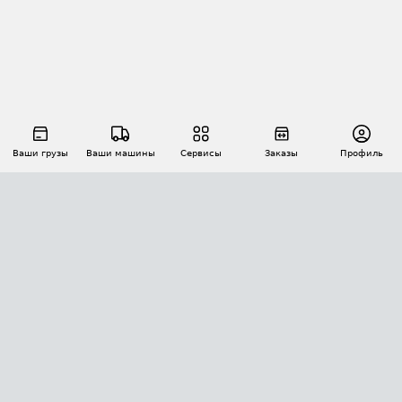
Ваши грузы
Ваши машины
Сервисы
Заказы
Профиль
АВТОМАТИЗАЦИЯ ПЕРЕВОЗОК
Площадки
Заказы
Торги
Тендеры
АТИ-Доки
GPS-мониторинг
АТИ Мессенджер
Цепочки грузов
API ATI.SU
ПОЛЕЗНОЕ
Расчет расстояний