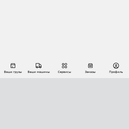
Ваши грузы
Ваши машины
Сервисы
Заказы
Профиль
АВТОМАТИЗАЦИЯ ПЕРЕВОЗОК
Площадки
Заказы
Торги
Тендеры
АТИ-Доки
GPS-мониторинг
АТИ Мессенджер
Цепочки грузов
API ATI.SU