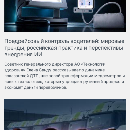
Логистика, грузы
Негабаритные и
опасные грузы
Безопасность и
страхование
Предрейсовый контроль водителей: мировые
Таможня и ВЭД
тренды, российская практика и перспективы
внедрения ИИ
Склады и
грузовые
Советник генерального директора АО «Технологии
терминалы
здоровья» Елена Санду рассказывает о динамике
Коммерческий
показателей ДТП, цифровой трансформации медосмотров и
транспорт
новых технологиях, которые упрощают рутинный процесс и
экономят деньги перевозчиков.
Спецтехника
Автосервис,
запчасти, шины
Топливо, масла и
Дзен
автохимия