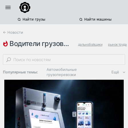
Найти грузы
Найти машины
← Новости
водители грузовиков
дальнобойщики
рынок труда
транспортные компании
Автомобильные
Популярные темы:
Ещё
грузоперевозки
Региональная
логистика
ЭДО, ИТ в
логистике
Дороги,
инфраструктура