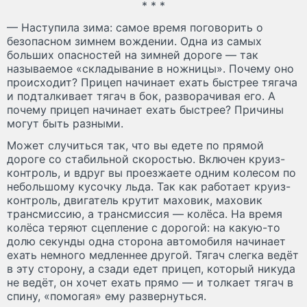
* * *
— Наступила зима: самое время поговорить о
безопасном зимнем вождении. Одна из самых
больших опасностей на зимней дороге — так
называемое «складывание в ножницы». Почему оно
происходит? Прицеп начинает ехать быстрее тягача
и подталкивает тягач в бок, разворачивая его. А
почему прицеп начинает ехать быстрее? Причины
могут быть разными.
Может случиться так, что вы едете по прямой
дороге со стабильной скоростью. Включен круиз-
контроль, и вдруг вы проезжаете одним колесом по
небольшому кусочку льда. Так как работает круиз-
контроль, двигатель крутит маховик, маховик
трансмиссию, а трансмиссия — колёса. На время
колёса теряют сцепление с дорогой: на какую-то
долю секунды одна сторона автомобиля начинает
ехать немного медленнее другой. Тягач слегка ведёт
в эту сторону, а сзади едет прицеп, который никуда
не ведёт, он хочет ехать прямо — и толкает тягач в
спину, «помогая» ему развернуться.