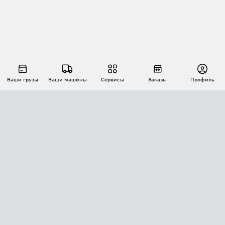
Ваши грузы
Ваши машины
Сервисы
Заказы
Профиль
АВТОМАТИЗАЦИЯ ПЕРЕВОЗОК
Площадки
Заказы
Торги
Тендеры
АТИ-Доки
GPS-мониторинг
АТИ Мессенджер
Цепочки грузов
API ATI.SU
ПОЛЕЗНОЕ
Расчет расстояний
БЕЗОПАСНОСТЬ