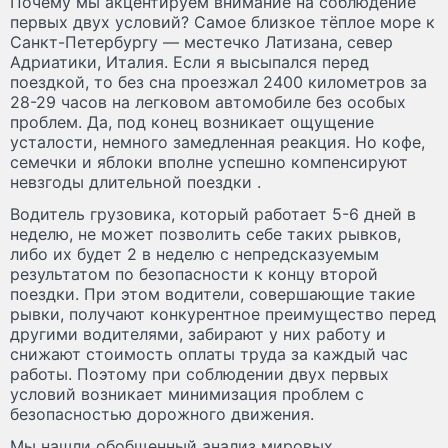
Почему мы акцентируем внимание на соблюдение
первых двух условий? Самое близкое тёплое море к
Санкт-Петербургу — местечко Латизана, север
Адриатики, Италия. Если я высыпался перед
поездкой, то без сна проезжал 2400 километров за
28-29 часов на легковом автомобиле без особых
проблем. Да, под конец возникает ощущение
усталости, немного замедленная реакция. Но кофе,
семечки и яблоки вполне успешно компенсируют
невзгоды длительной поездки .
Водитель грузовика, который работает 5-6 дней в
неделю, не может позволить себе таких рывков,
либо их будет 2 в неделю с непредсказуемым
результатом по безопасности к концу второй
поездки. При этом водители, совершающие такие
рывки, получают конкурентное преимущество перед
другими водителями, забирают у них работу и
снижают стоимость оплаты труда за каждый час
работы. Поэтому при соблюдении двух первых
условий возникает минимизация проблем с
безопасностью дорожного движения.
Мы нашли обобщенный анализ мировых