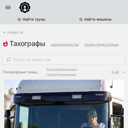
Найти грузы
Найти машины
← Новости
тахографы
законодательство
режим труда и отдыха
минтранс
Автомобильные
Популярные темы:
Ещё
грузоперевозки
Региональная
логистика
ЭДО, ИТ в
логистике
Дороги,
инфраструктура