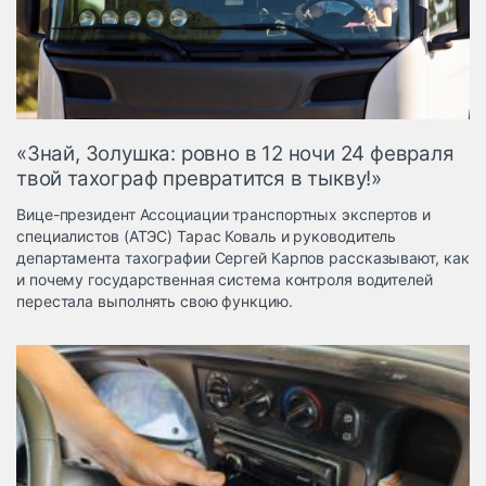
Логистика, грузы
Негабаритные и
опасные грузы
Безопасность и
страхование
«Знай, Золушка: ровно в 12 ночи 24 февраля
Таможня и ВЭД
твой тахограф превратится в тыкву!»
Склады и
Вице-президент Ассоциации транспортных экспертов и
грузовые
специалистов (АТЭС) Тарас Коваль и руководитель
терминалы
департамента тахографии Сергей Карпов рассказывают, как
Коммерческий
и почему государственная система контроля водителей
транспорт
перестала выполнять свою функцию.
Спецтехника
Автосервис,
запчасти, шины
Топливо, масла и
Дзен
автохимия