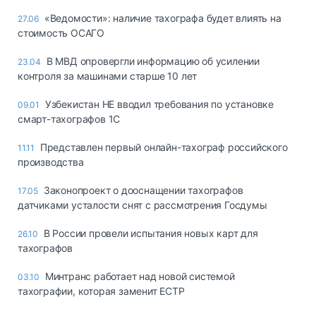
«Ведомости»: наличие тахографа будет влиять на
27.06
стоимость ОСАГО
В МВД опровергли информацию об усилении
23.04
контроля за машинами старше 10 лет
Узбекистан НЕ вводил требования по установке
09.01
смарт-тахографов 1С
Представлен первый онлайн-тахограф российского
11.11
производства
Законопроект о дооснащении тахографов
17.05
датчиками усталости снят с рассмотрения Госдумы
В России провели испытания новых карт для
26.10
тахографов
Минтранс работает над новой системой
03.10
тахографии, которая заменит ЕСТР