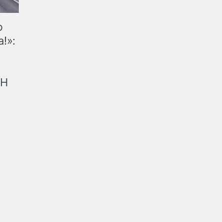
ю
!»:
рН