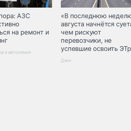
пора: АЗС
«В последнюю недел
ктивно
августа начнётся суета
ься на ремонт и
чем рискуют
инг
перевозчики, не
успевшие освоить ЭТ
ла и автохимия
Дзен