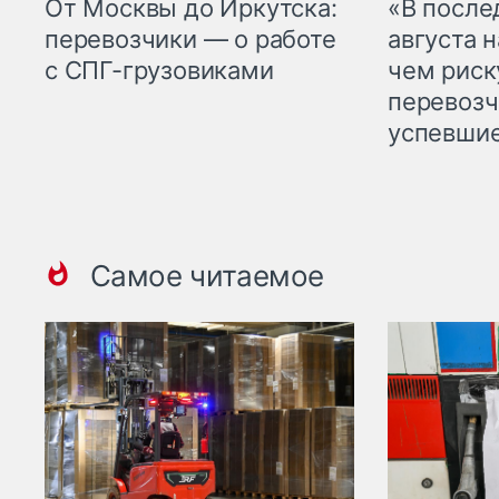
От Москвы до Иркутска:
«В посл
перевозчики — о работе
августа н
с СПГ-грузовиками
чем рис
перевозч
успевшие
Самое читаемое