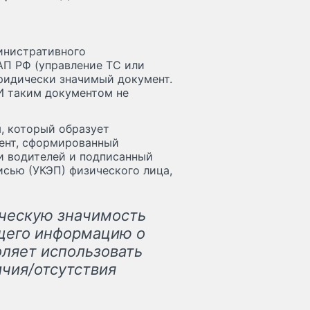
инистративного
оАП РФ (управление ТС или
юридически значимый документ.
И таким документом не
, который образует
мент, сформированный
и водителей и подписанный
сью (УКЭП) физического лица,
ческую значимость
щего информацию о
оляет использовать
ичия/отсутствия