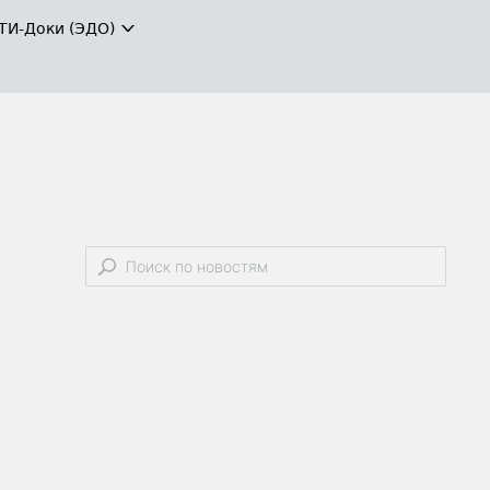
ТИ-Доки (ЭДО)
С