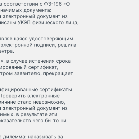
в соответствии с ФЗ-196 «О
значимых документа:
и электронный документ из
писаны УКЭП физического лица,
, являвшаяся удостоверяющим
 электронной подписи, решила
нтра.
», в случае истечения срока
ированный сертификат,
тром заявителю, прекращает
лифицированные сертификаты
 Проверить электронные
ричине стало невозможно,
и электронный документ из
имых, в результате эти
казательств чего бы то ни
 дилемма: наказывать за