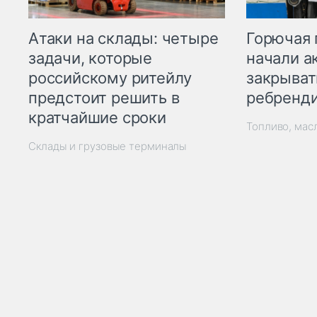
Горючая 
Атаки на склады: четыре
начали а
задачи, которые
закрыват
российскому ритейлу
ребренд
предстоит решить в
кратчайшие сроки
Топливо, мас
Склады и грузовые терминалы