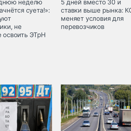
еднюю неделю
5 дней вместо 30 и
ачнётся суета!»:
ставки выше рынка: 
куют
меняет условия для
ики, не
перевозчиков
 освоить ЭТрН