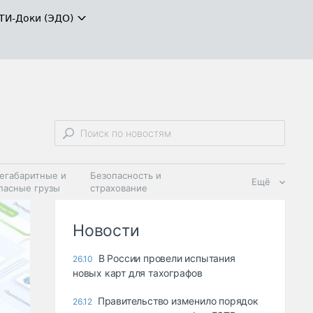
ТИ-Доки (ЭДО)
егабаритные и
Безопасность и
Ещё
пасные грузы
страхование
 масла и
Дзен
ия
Новости
В России провели испытания
26.10
новых карт для тахографов
Правительство изменило порядок
26.12