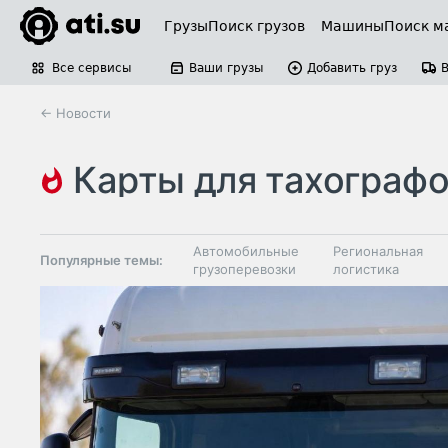
Грузы
Поиск грузов
Машины
Поиск м
Все сервисы
Ваши грузы
Добавить груз
← Новости
карты для тахограф
Автомобильные
Региональная
Популярные темы:
грузоперевозки
логистика
Склады и
Таможня и ВЭД
грузовые
терминалы