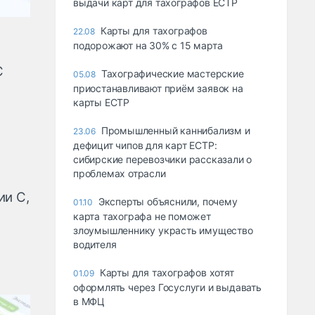
выдачи карт для тахографов ЕСТР
Карты для тахографов
22.08
подорожают на 30% с 15 марта
С
Тахографические мастерские
05.08
приостанавливают приём заявок на
карты ЕСТР
Промышленный каннибализм и
23.06
дефицит чипов для карт ЕСТР:
сибирские перевозчики рассказали о
проблемах отрасли
ии С,
Эксперты объяснили, почему
01.10
карта тахографа не поможет
злоумышленнику украсть имущество
водителя
Карты для тахографов хотят
01.09
оформлять через Госуслуги и выдавать
в МФЦ