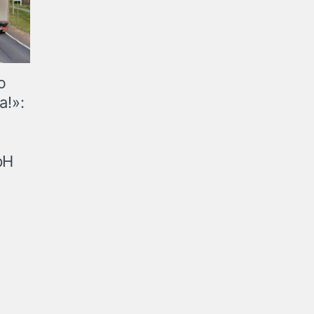
ю
а!»:
рН