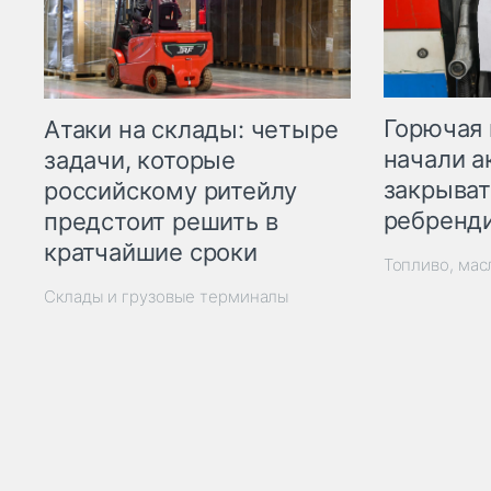
Горючая 
Атаки на склады: четыре
начали а
задачи, которые
закрыват
российскому ритейлу
ребренд
предстоит решить в
кратчайшие сроки
Топливо, мас
Склады и грузовые терминалы