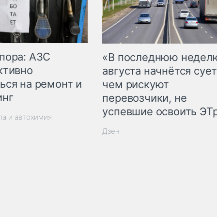
пора: АЗС
«В последнюю недел
ктивно
августа начнётся сует
ься на ремонт и
чем рискуют
инг
перевозчики, не
успевшие освоить ЭТ
ла и автохимия
Дзен