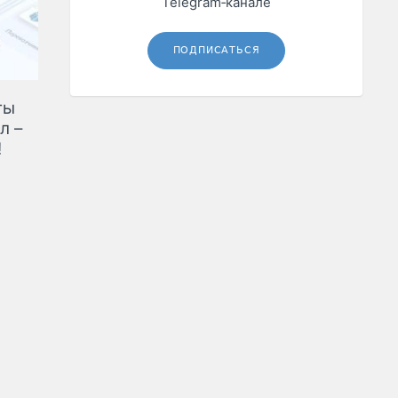
Telegram‑канале
ПОДПИСАТЬСЯ
ты
л –
!