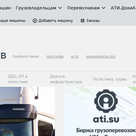
ашин
Грузовладельцам
Перевозчикам
АТИ-Доки
А
Ваши машины
Добавить машину
Заказы
ов
Смотрите также
тахографы
естр
законодательство
ЭДО, ИТ в
Дороги,
Н
Логистика, грузы
логистике
инфраструктура
о
Коммерческий
Автосервис,
Топливо,
Спецтехника
транспорт
запчасти, шины
автохим