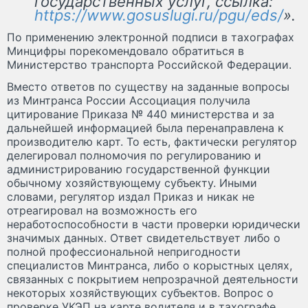
государственных услуг, ссылка:
https://www.gosuslugi.ru/pgu/eds/
».
По применению электронной подписи в тахографах
Минцифры порекомендовало обратиться в
Министерство транспорта Российской Федерации.
Вместо ответов по существу на заданные вопросы
из Минтранса России Ассоциация получила
цитирование Приказа № 440 министерства и за
дальнейшей информацией была перенаправлена к
производителю карт. То есть, фактически регулятор
делегировал полномочия по регулированию и
администрированию государственной функции
обычному хозяйствующему субъекту. Иными
словами, регулятор издал Приказ и никак не
отреагировал на возможность его
неработоспособности в части проверки юридически
значимых данных. Ответ свидетельствует либо о
полной профессиональной непригодности
специалистов Минтранса, либо о корыстных целях,
связанных с покрытием непрозрачной деятельности
некоторых хозяйствующих субъектов. Вопрос о
проверке УКЭП на карте водителя и в тахографе