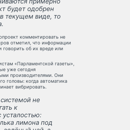
ениваются примерно
кт будет одобрен
в текущем виде, то
а.
опроект комментировать не
иров отметил, что информации
 говорить об их вреде или
истам «Парламентской газеты»,
ые уже сегодня
рыми производителями. Они
го головы: когда автоматика
чинает вибрировать.
 системой не
гать к
 усталостью:
олька лимона под