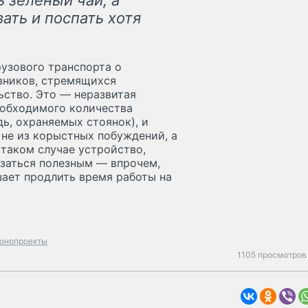
 зелёный чай, а
ать и поспать хотя
узового транспорта о
овников, стремящихся
ство. Это — неразвитая
еобходимого количества
ь, охраняемых стоянок), и
не из корыстных побуждений, а
 таком случае устройство,
заться полезным — впрочем,
шает продлить время работы на
конопроекты
1105 просмотров 