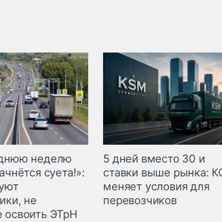
еднюю неделю
5 дней вместо 30 и
ачнётся суета!»:
ставки выше рынка: 
куют
меняет условия для
ики, не
перевозчиков
 освоить ЭТрН