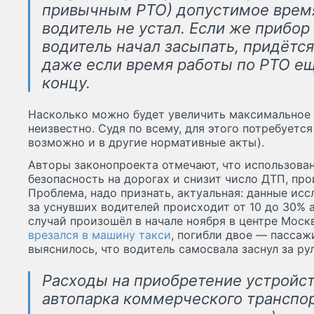
привычным РТО) допустимое время
водитель не устал. Если же прибор
водитель начал засыпать, придётс
даже если время работы по РТО е
концу.
Насколько можно будет увеличить максимальное 
неизвестно. Судя по всему, для этого потребуетс
возможно и в другие нормативные акты).
Авторы законопроекта отмечают, что использова
безопасность на дорогах и снизит число ДТП, пр
Проблема, надо признать, актуальная: данные исс
за уснувших водителей происходит от 10 до 30% 
случай произошёл в начале ноября в центре Москв
врезался в машину такси
, погибли двое — пассаж
выяснилось, что водитель самосвала заснул за ру
Расходы на приобретение устройст
автопарка коммерческого транспор