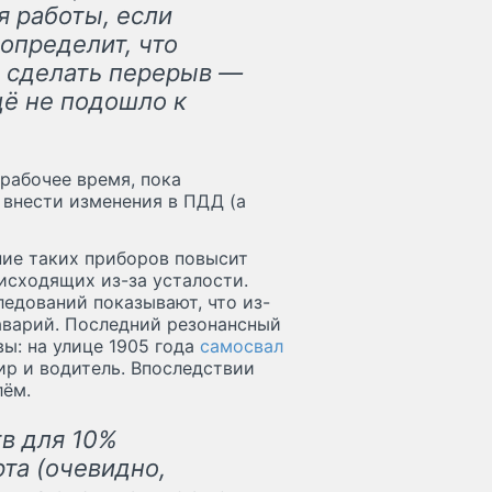
 работы, если
 определит, что
я сделать перерыв —
щё не подошло к
рабочее время, пока
я внести изменения в ПДД (а
ние таких приборов повысит
оисходящих из-за усталости.
ледований показывают, что из-
аварий. Последний резонансный
ы: на улице 1905 года
самосвал
ир и водитель. Впоследствии
лём.
в для 10%
та (очевидно,