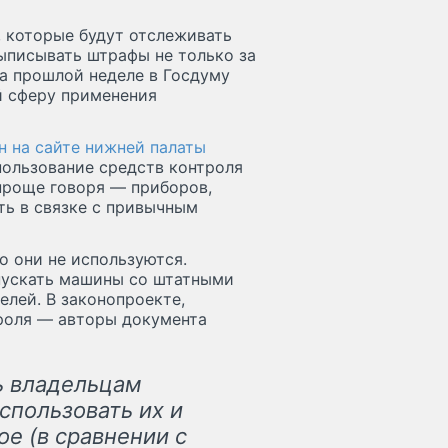
, которые будут отслеживать
ыписывать штрафы не только за
на прошлой неделе в Госдуму
й сферу применения
н на сайте нижней палаты
пользование средств контроля
проще говоря — приборов,
ть в связке с привычным
о они не используются.
пускать машины со штатными
лей. В законопроекте,
троля — авторы документа
ь владельцам
спользовать их и
е (в сравнении с