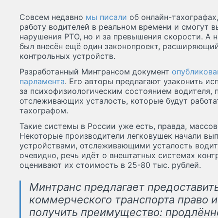
Совсем недавно
мы писали
об онлайн-тахографах
работу водителей в реальном времени и смогут в
нарушения РТО, но и за превышения скорости. А 
был внесён ещё один законопроект, расширяющи
контрольных устройств.
Разработанный Минтрансом документ
опубликова
парламента
. Его авторы предлагают узаконить ис
за психофизиологическим состоянием водителя, 
отслеживающих усталость, которые будут работа
тахографом.
Такие системы в России уже есть, правда, массов
Некоторые производители легковушек начали вы
устройствами, отслеживающими усталость водите
очевидно, речь идёт о внештатных системах кон
оценивают их стоимость в 25-80 тыс. рублей.
Минтранс предлагает предоставит
коммерческого транспорта право и
получить преимущество: продлённо