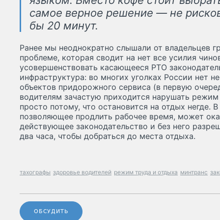
языком. Вместо кофе стоит выбрать
самое верное решение — не рисков
бы 20 минут.
Ранее мы неоднократно слышали от владельцев гр
проблеме, которая сводит на нет все усилия чин
усовершенствовать касающееся РТО законодатель
инфраструктура: во многих уголках России нет н
объектов придорожного сервиса (в первую очеред
водителям зачастую приходится нарушать режим 
просто потому, что остановится на отдых негде. В
позволяющее продлить рабочее время, может ока
действующее законодательство и без него разре
два часа, чтобы добраться до места отдыха.
тахографы
здоровье водителей
режим труда и отдыха
минтранс
за
ОБСУДИТЬ