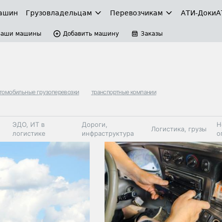
ашин
Грузовладельцам
Перевозчикам
АТИ-Доки
А
Ваши машины
Добавить машину
Заказы
томобильные грузоперевозки
транспортные компании
ЭДО, ИТ в
Дороги,
Н
Логистика, грузы
логистике
инфраструктура
о
Коммерческий
Автосервис,
Топливо,
Спецтехника
транспорт
запчасти, шины
автохим