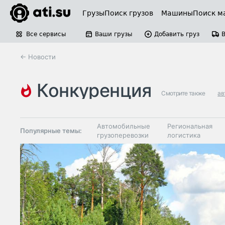
Грузы
Поиск грузов
Машины
Поиск м
Все сервисы
Ваши грузы
Добавить груз
← Новости
конкуренция
Смотрите также
ав
железнодорожные грузоперевозки
Автомобильные
Региональная
Популярные темы:
грузоперевозки
логистика
Склады и
Таможня и ВЭД
грузовые
терминалы