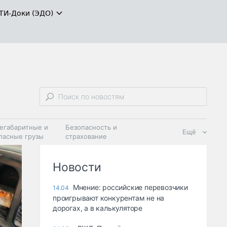
ТИ-Доки (ЭДО)
егабаритные и
Безопасность и
Ещё
пасные грузы
страхование
 масла и
Дзен
ия
Новости
Мнение: российские перевозчики
14.04
проигрывают конкурентам не на
дорогах, а в калькуляторе