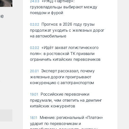
«РЖД-Партнёр»:
24.03
грузовладельцы выбирают между
поездом и фурой
не
Прогноз: в 2026 году грузы
02.02
продолжат уходить с железных дорог
на автомобильные
«Идёт захват логистического
02.02
поля»: в ростовской ТК призвали
ограничить китайских перевозчиков
Эксперт рассказал, почему
20.01
железные дороги проигрывают
о
конкуренцию с автотранспортом
Российские перевозчики
19.01
придумали, чем ответить на демпинг
китайских конкурентов
Мнение: региональный «Платон»
18.11
ударит по перевозчикам и