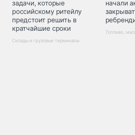
начали а
задачи, которые
закрыват
российскому ритейлу
ребренд
предстоит решить в
кратчайшие сроки
Топливо, мас
Склады и грузовые терминалы