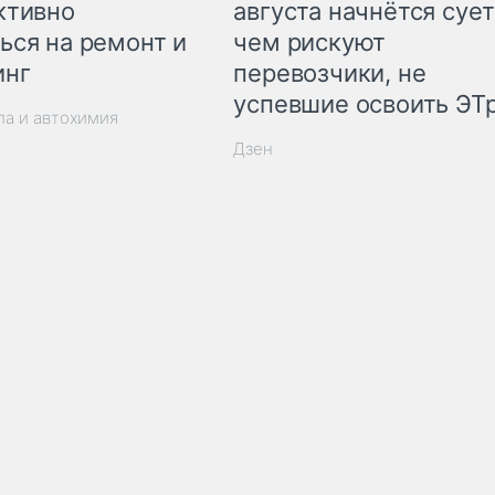
ктивно
августа начнётся сует
ься на ремонт и
чем рискуют
инг
перевозчики, не
успевшие освоить ЭТ
ла и автохимия
Дзен