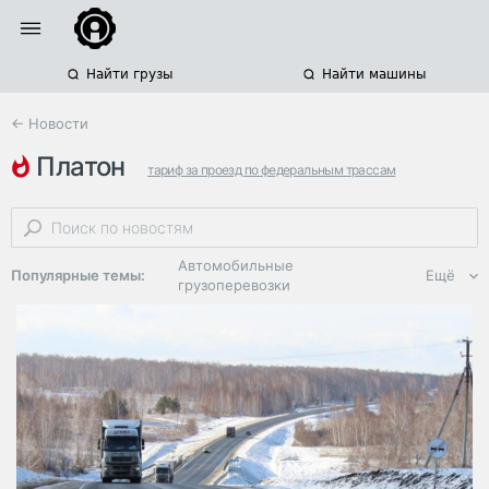
Найти грузы
Найти машины
← Новости
платон
тариф за проезд по федеральным трассам
автомобильные грузоперевозки
тариф за проезд по региональным трассам
Автомобильные
Популярные темы:
Ещё
грузоперевозки
Региональная
логистика
ЭДО, ИТ в
логистике
Дороги,
инфраструктура