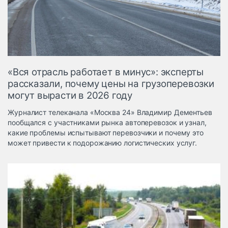
Логистика, грузы
Негабаритные и
опасные грузы
Безопасность и
страхование
«Вся отрасль работает в минус»: эксперты
Таможня и ВЭД
рассказали, почему цены на грузоперевозки
могут вырасти в 2026 году
Склады и
грузовые
Журналист телеканала «Москва 24» Владимир Дементьев
терминалы
пообщался с участниками рынка автоперевозок и узнал,
Коммерческий
какие проблемы испытывают перевозчики и почему это
транспорт
может привести к подорожанию логистических услуг.
Спецтехника
Автосервис,
запчасти, шины
Топливо, масла и
Дзен
автохимия