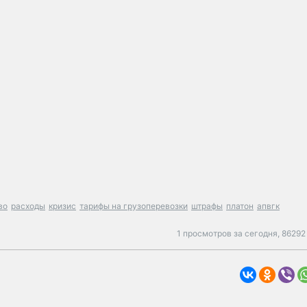
во
расходы
кризис
тарифы на грузоперевозки
штрафы
платон
апвгк
1 просмотров за сегодня,
86292