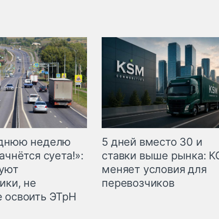
еднюю неделю
5 дней вместо 30 и
ачнётся суета!»:
ставки выше рынка: 
куют
меняет условия для
ики, не
перевозчиков
 освоить ЭТрН