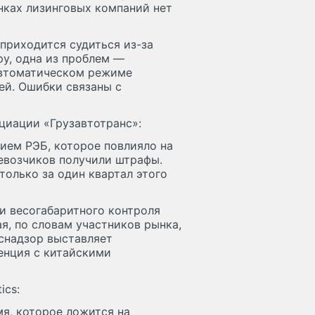
янках лизинговых компаний нет
приходится судиться из-за
ру, одна из проблем —
 автоматическом режиме
ей. Ошибки связаны с
оциации «Грузавтотранс»:
нием РЭБ, которое повлияло на
евозчиков получили штрафы.
только за один квартал этого
и весогабаритного контроля
ая, по словам участников рынка,
нснадзор выставляет
енция с китайскими
ics:
мя, которое ложится на