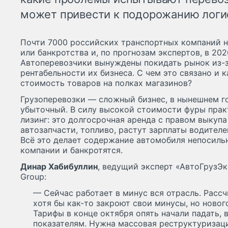
может привести к подорожанию логис
Почти 7000 российских транспортных компаний н
или банкротства и, по прогнозам экспертов, в 20
Автоперевозчики вынуждены покидать рынок из-з
рентабельности их бизнеса. С чем это связано и 
стоимость товаров на полках магазинов?
Грузоперевозки — сложный бизнес, в нынешнем г
убыточный. В силу высокой стоимости фуры практ
лизинг: это долгосрочная аренда с правом выкуп
автозапчасти, топливо, растут зарплаты водителе
Всё это делает содержание автомобиля непосильн
компании и банкротятся.
Динар Хабибуллин
, ведущий эксперт «АвтоГрузЭк
Group:
— Сейчас работает в минус вся отрасль. Рассч
хотя бы как-то закроют свои минусы, но новог
Тарифы в конце октября опять начали падать, 
показателям. Нужна массовая реструктуризац