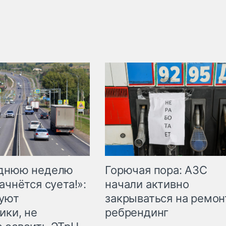
Горючая пора: АЗС
еднюю неделю
начали активно
ачнётся суета!»:
закрываться на ремон
куют
ребрендинг
ики, не