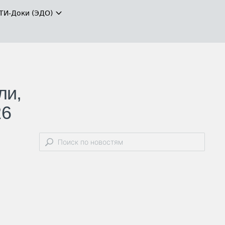
ТИ-Доки (ЭДО)
ли,
26