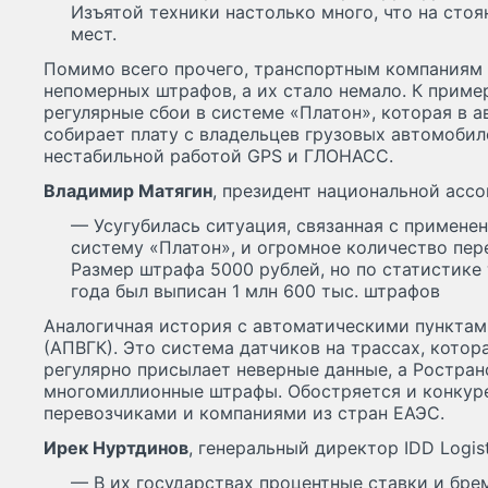
Изъятой техники настолько много, что на сто
мест.
Помимо всего прочего, транспортным компаниям 
непомерных штрафов, а их стало немало. К приме
регулярные сбои в системе «Платон», которая в
собирает плату с владельцев грузовых автомобил
нестабильной работой GPS и ГЛОНАСС.
Владимир Матягин
, президент национальной асс
— Усугубилась ситуация, связанная с примене
систему «Платон», и огромное количество пер
Размер штрафа 5000 рублей, но по статистике 
года был выписан 1 млн 600 тыс. штрафов
Аналогичная история с автоматическими пунктам
(АПВГК). Это система датчиков на трассах, котор
регулярно присылает неверные данные, а Ростра
многомиллионные штрафы. Обостряется и конкур
перевозчиками и компаниями из стран ЕАЭС.
Ирек Нуртдинов
, генеральный директор IDD Logist
— В их государствах процентные ставки и бре