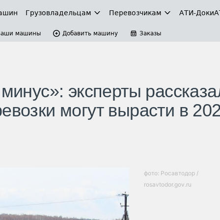
ашин
Грузовладельцам
Перевозчикам
АТИ-Доки
А
Ваши машины
Добавить машину
Заказы
 минус»: эксперты рассказа
евозки могут вырасти в 20
фото: Росавтодор /
rosavtodor.gov.ru