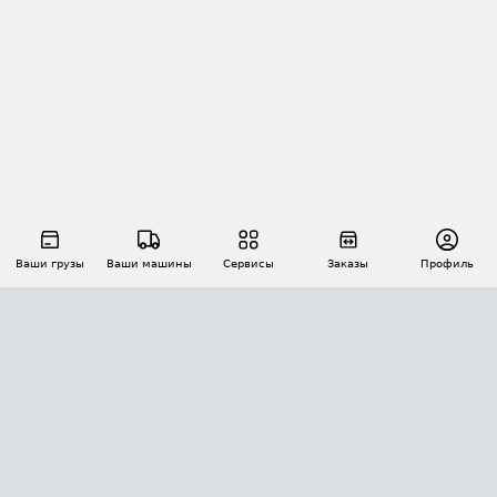
Ваши грузы
Ваши машины
Сервисы
Заказы
Профиль
АВТОМАТИЗАЦИЯ ПЕРЕВОЗОК
Площадки
Заказы
Торги
Тендеры
АТИ-Доки
GPS-мониторинг
АТИ Мессенджер
Цепочки грузов
API ATI.SU