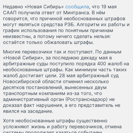
Недавно «Новая Сибирь»
сообщила
, что 19 мая
СААП получила ответ от Минтранса. В нём
говорится, что причиной необоснованных штрафов
могут являться средства РЭБ. Алгоритм их работы и
график использования по понятным причинам
неизвестны, а потому ничего сделать нельзя:
остаётся только обжаловать штрафы.
Многие перевозчики так и поступают. По данным
«Новой Сибири», за последнюю декаду мая в
арбитражные суды поступило порядка 400 жалоб на
необоснованные штрафы. Как минимум часть таких
жалоб достигает цели. 28 мая арбитражный суд
Новосибирской области отменил несколько
десятков постановлений, вынесенных двум
транспортным компаниям из-за того, что
административный орган (Ространснадзор) не
доказал факт нарушения, а его представитель не
явился на заседание.
Хотя необоснованные штрафы существенно
усложняют жизнь и работу перевозчиков, отмена
системы продолжает казаться событием