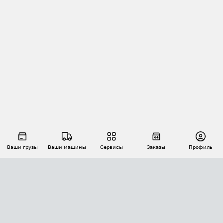
Ваши грузы
Ваши машины
Сервисы
Заказы
Профиль
АВТОМАТИЗАЦИЯ ПЕРЕВОЗОК
Площадки
Заказы
Торги
Тендеры
АТИ-Доки