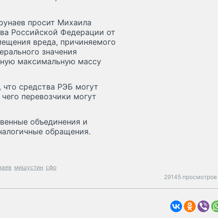
Трунаев просит Михаила
ва Российской Федерации от
змещения вреда, причиняемого
ерального значения
ную максимальную массу
, что средства РЭБ могут
 чего перевозчики могут
твенные объединения и
аналогичные обращения.
наев
мишустин
сфо
29145 просмотров 