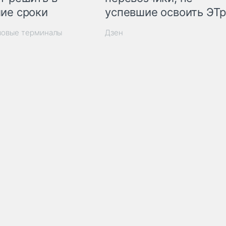
ие сроки
успевшие освоить ЭТ
зовые терминалы
Дзен