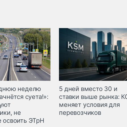
еднюю неделю
5 дней вместо 30 и
ачнётся суета!»:
ставки выше рынка: 
куют
меняет условия для
ики, не
перевозчиков
 освоить ЭТрН