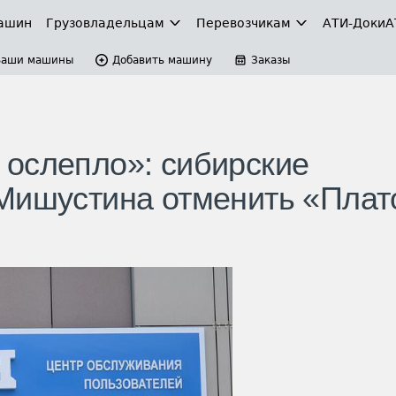
ашин
Грузовладельцам
Перевозчикам
АТИ-Доки
А
Ваши машины
Добавить машину
Заказы
ослепло»: сибирские
Мишустина отменить «Плат