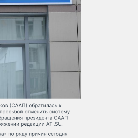
ков (СААП) обратилась к
просьбой отменить систему
обращения президента СААП
ряжении редакции ATI.SU.
а» по ряду причин сегодня