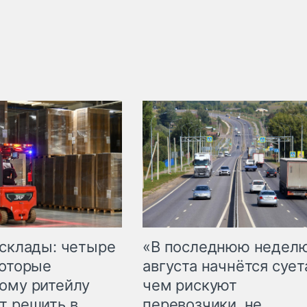
 склады: четыре
«В последнюю недел
которые
августа начнётся суета
ому ритейлу
чем рискуют
т решить в
перевозчики, не