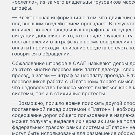
«ослепло», из-за чего владельцы грузовиков мас
штрафы.
— Электронная информация о том, что движение г
под внешним воздействием пропадает. В результат
количество несправедливых штрафов за несущес
ситуации добавляет и то, что в ряде случаев в ту
постановлении о штрафе как время совершения п
оплаты) происходит списание средств со счета к
говорится в обращении.
Обжалование штрафов в СААП называют делом до
за этого многие перевозчики платят дважды: спе
проезд, а затем — штраф за неоплату проезда. В 
перевозчиков работа с «Платоном» теряет смысл.
что недовольство бизнеса может вылиться как в
системы, так и в стихийные протесты.
— Возможно, пришло время поискать другой спос
поставленной перед системой «Платон». Необход
содержание дорог общего пользования в надлеж
может получать, выделяя их через акцизы на топ
федеральных трассах рамки системы «Платон» не
могут быть использованы для размещения обору