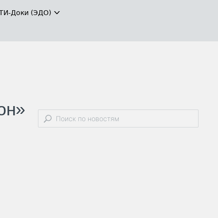
ТИ-Доки (ЭДО)
он»