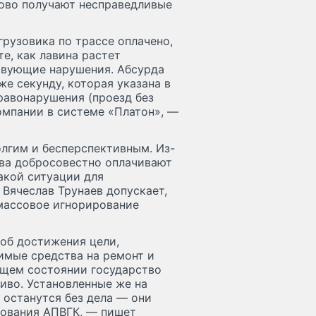
сово получают несправедливые
рузовика по трассе оплачено,
е, как лавина растет
твующие нарушения. Абсурда
 же секунду, которая указана в
равонарушения (проезд без
омпании в системе «Платон», —
лгим и бесперспективным. Из-
рва добросовестно оплачивают
такой ситуации для
 Вячеслав Трунаев допускает,
 массовое игнорирование
об достижения цели,
имые средства на ремонт и
ащем состоянии государство
ливо. Установленные же на
 останутся без дела — они
дования АПВГК, — пишет