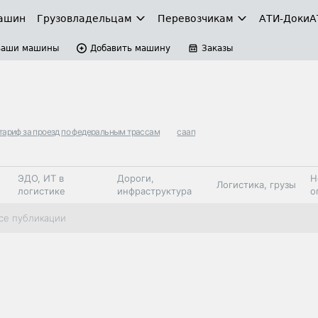
ашин
Грузовладельцам
Перевозчикам
АТИ-Доки
А
Ваши машины
Добавить машину
Заказы
тариф за проезд по федеральным трассам
саап
ЭДО, ИТ в
Дороги,
Н
Логистика, грузы
логистике
инфраструктура
о
Коммерческий
Автосервис,
Топливо,
се публикации
Спецтехника
транспорт
запчасти, шины
автохим