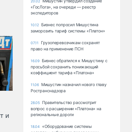
Мишустин утвердил создание
20.02
«ГосЛога», на очереди — реестр
экспедиторов
Бизнес попросил Мишустина
10.12
заморозить тариф системы «Платон»
Грузоперевозчикам сохранят
07.11
право на применение ПСН
Бизнес обратился к Мишустину с
16.09
просьбой сохранить понижающий
коэффициент тарифа «Платона»
Мишустин назначил нового главу
11.06
Ространснадзора
Правительство рассмотрит
28.05
вопрос о расширении «Платона» на
т и
региональные дороги
«Оборудование системы
18.04