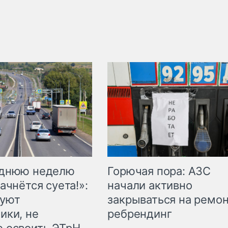
Горючая пора: АЗС
еднюю неделю
начали активно
ачнётся суета!»:
закрываться на ремон
куют
ребрендинг
ики, не