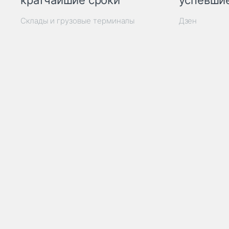
кратчайшие сроки
успевшие
Склады и грузовые терминалы
Дзен