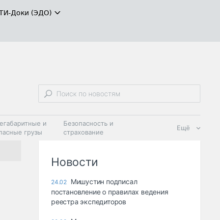
ТИ-Доки (ЭДО)
егабаритные и
Безопасность и
Ещё
пасные грузы
страхование
 масла и
Дзен
ия
Новости
Мишустин подписал
24.02
постановление о правилах ведения
реестра экспедиторов