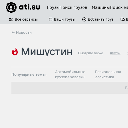
Грузы
Поиск грузов
Машины
Поиск м
Все сервисы
Ваши грузы
Добавить груз
← Новости
мишустин
Смотрите также
платон
Автомобильные
Региональная
Популярные темы:
грузоперевозки
логистика
Склады и
В
Таможня и ВЭД
грузовые
терминалы