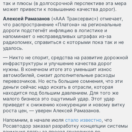
так и плюсы (в долгосрочной перспективе эта мера
может привести к повышению качества дорог).
Алексей Рамазанов
(«ААА Траксервис») отмечает,
что распространение «Платона» на региональные
дороги подстегнёт инфляцию в логистике и
напоминает о несправедливых штрафах из-за
радиопомех, справиться с которыми пока так и не
удалось.
— Никто не спорит, средства на развитие дорожной
инфраструктуры и улучшение качества дорог
нужны. В конечном итоге это уменьшит износ
автомобилей, снизит дополнительные расходы
перевозчиков. Но есть большие сомнения, что эти
деньги сейчас надо искать в отрасли, которая
находится под большим давлением. Для того же
малого бизнеса это ощутимый удар. Этот удар
приведет к снижению конкуренции и новому витку
роста цен, — уверен Алексей Рамазанов.
Напомним, в начале июля
стало известно
, что
Росавтодор заказал разработку концепции системы
взимания платы за проезд грузовиков по