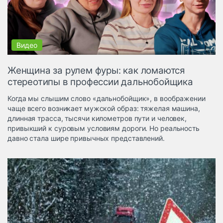
Логистика, грузы
Негабаритные и
опасные грузы
Безопасность и
страхование
Женщина за рулем фуры: как ломаются
Таможня и ВЭД
стереотипы в профессии дальнобойщика
Склады и
Когда мы слышим слово «дальнобойщик», в воображении
грузовые
чаще всего возникает мужской образ: тяжелая машина,
терминалы
длинная трасса, тысячи километров пути и человек,
Коммерческий
привыкший к суровым условиям дороги. Но реальность
транспорт
давно стала шире привычных представлений.
Спецтехника
Автосервис,
запчасти, шины
Топливо, масла и
Дзен
автохимия