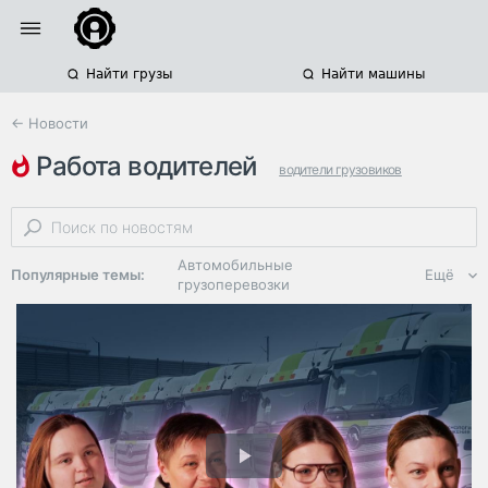
Найти грузы
Найти машины
← Новости
работа водителей
водители грузовиков
дальнобойщики
условия труда и отдыха
Автомобильные
Популярные темы:
Ещё
грузоперевозки
Региональная
логистика
ЭДО, ИТ в
логистике
Дороги,
инфраструктура