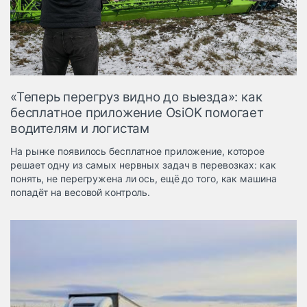
Логистика, грузы
Негабаритные и
опасные грузы
Безопасность и
страхование
«Теперь перегруз видно до выезда»: как
Таможня и ВЭД
бесплатное приложение OsiOK помогает
водителям и логистам
Склады и
грузовые
На рынке появилось бесплатное приложение, которое
терминалы
решает одну из самых нервных задач в перевозках: как
Коммерческий
понять, не перегружена ли ось, ещё до того, как машина
транспорт
попадёт на весовой контроль.
Спецтехника
Автосервис,
запчасти, шины
Топливо, масла и
Дзен
автохимия