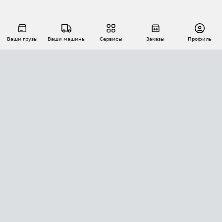
Ваши грузы
Ваши машины
Сервисы
Заказы
Профиль
АВТОМАТИЗАЦИЯ ПЕРЕВОЗОК
Площадки
Заказы
Торги
Тендеры
АТИ-Доки
GPS-мониторинг
АТИ Мессенджер
Цепочки грузов
API ATI.SU
ПОЛЕЗНОЕ
Расчет расстояний
БЕЗОПАСНОСТЬ
Академия ATI.SU
ATI.SU о безопасности
Звезды ATI.SU на вашем сайте
КОНТАКТЫ И ТАРИФЫ
Памятка по проверке контрагентов
Индекс ATI.SU FTL РФ
О системе ATI.SU