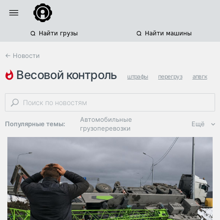
Найти грузы
Найти машины
← Новости
весовой контроль
штрафы
перегруз
апвгк
Автомобильные
Популярные темы:
Ещё
грузоперевозки
Региональная
логистика
ЭДО, ИТ в
логистике
Дороги,
инфраструктура