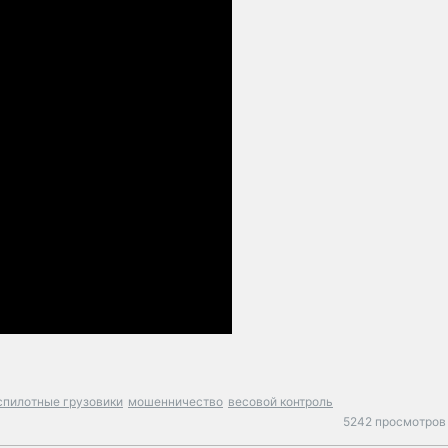
спилотные грузовики
мошенничество
весовой контроль
5242 просмотров 