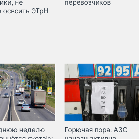
ики, не
перевозчиков
 освоить ЭТрН
Горючая пора: АЗС
еднюю неделю
начали активно
ачнётся суета!»: