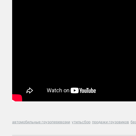
автомобильные грузоперевозки
утильсбор
продажи грузовиков
бе