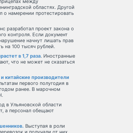
прицепах между
нинградской областях. Другой
ал о намерении протестировать
с разработал проект закона о
ого контроля. Если документ
 нарушение начнут лишать прав
ь на 100 тысяч рублей.
растет в 1,7 раза
. Иностранные
ают, что не может не сказаться
 и китайские производители
льтатам первого полугодия в
 годом ранее. В марочном
H.
д в Ульяновской области
т, а персонал обещают
ошенников.
Выступая в роли
перевозок и получали от них