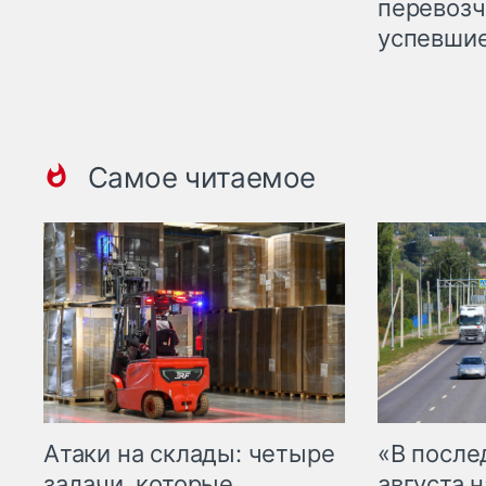
перевозч
успевшие
Самое читаемое
Атаки на склады: четыре
«В посл
задачи, которые
августа н