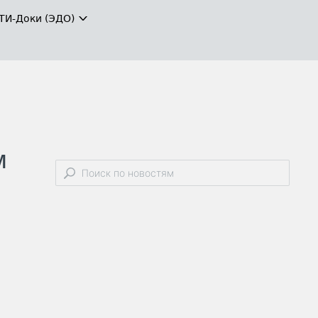
ТИ-Доки (ЭДО)
м