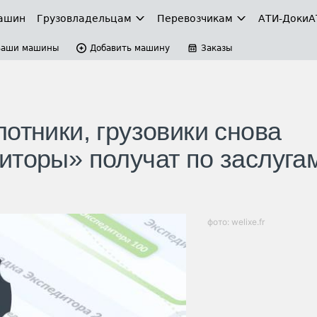
ашин
Грузовладельцам
Перевозчикам
АТИ-Доки
А
Ваши машины
Добавить машину
Заказы
отники, грузовики снова
иторы» получат по заслуга
фото: welixe.fr