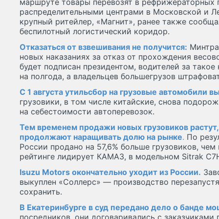
маршруте товары перевозят в рефрижераторных 
распределительными центрами в Московской и Ле
крупный ритейлер, «Магнит», ранее также сообщ
беспилотный логистический коридор.
Отказаться от взвешивания не получится:
Минтран
новых наказаниях за отказ от прохождения весов
будет подписан президентом, водителей за такое
на полгода, а владельцев большегрузов штрафоват
С 1 августа утильсбор на грузовые автомобили вы
грузовики, в том числе китайские, снова подорож
на себестоимости автоперевозок.
Тем временем продажи новых грузовиков растут,
продолжают наращивать долю на рынке
.
По резу
России продано на 57,6% больше грузовиков, чем
рейтинге лидирует КАМАЗ, в модельном Sitrak C7
Isuzu Motors окончательно уходит из России.
Заво
выкуплен «Соллерс» — производство перезапустя
сохранить.
В Екатеринбурге в суд передано дело о банде м
посредников, они договаривались с заказчиками 