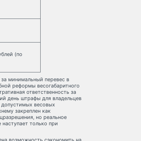
ублей (по
 за минимальный перевес в
абной реформы весогабаритного
тративная ответственность за
ний день штрафы для владельцев
и допустимых весовых
жнему закреплен как
цразрешения, но реальное
 наступает только при
ена возможность сэкономить на