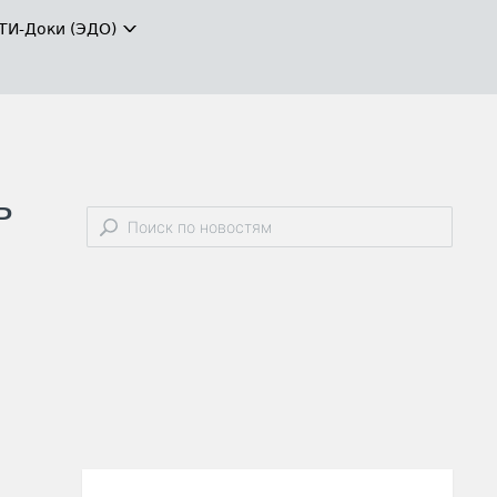
ТИ-Доки (ЭДО)
ь