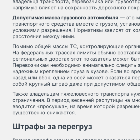
владельца транспорта, перевозчика или грузоотп
напрямую влияет на сохранность дорожного покр
Допустимая масса грузового автомобиля
— это м
транспортного средства вместе с грузом, устан
условиями разрешения. Нормативы зависят от кол
расстояния между ними.
Помимо общей массы ТС, контролирующие органы
На федеральных трассах лимиты обычно составляют
региональных дорогах этот показатель может быт
Перевозчикам необходимо внимательно следить 
надежным креплением груза в кузове. Если во вр
назад или вбок, одна из осей может оказаться пе
собой крупный штраф даже при допустимом обще
Также владельцам тяжеловесного транспорта нуж
ограничения. В период весенней распутицы на мн
вводится «просушка», на время которой разреше
существенно снижаются.
Штрафы за перегруз