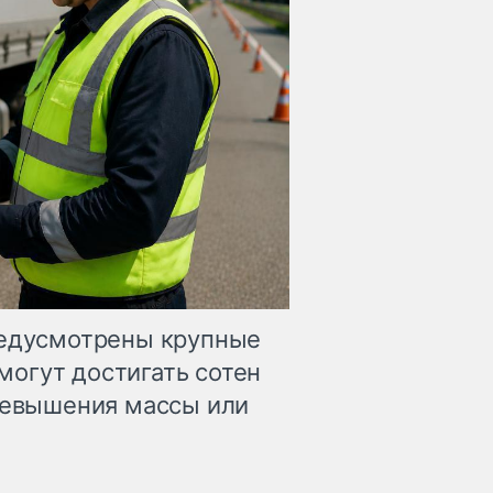
редусмотрены крупные
огут достигать сотен
превышения массы или