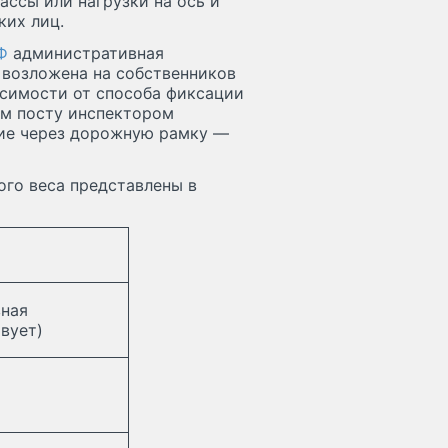
ассы или нагрузки на ось и
ких лиц.
Ф
административная
 возложена на собственников
висимости от способа фиксации
ом посту инспектором
ие через дорожную рамку —
го веса представлены в
вная
вует)