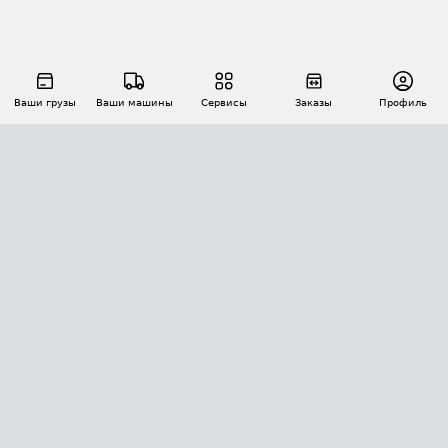
Ваши грузы
Ваши машины
Сервисы
Заказы
Профиль
АВТОМАТИЗАЦИЯ ПЕРЕВОЗОК
Площадки
Заказы
Торги
Тендеры
АТИ-Доки
GPS-мониторинг
АТИ Мессенджер
Цепочки грузов
API ATI.SU
ПОЛЕЗНОЕ
Расчет расстояний
БЕЗОПАСНОСТЬ
Академия ATI.SU
ATI.SU о безопасности
Звезды ATI.SU на вашем сайте
КОНТАКТЫ И ТАРИФЫ
Памятка по проверке контрагентов