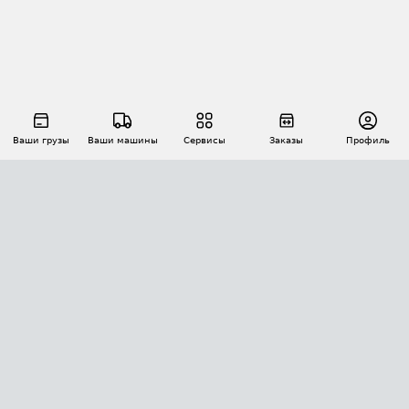
Ваши грузы
Ваши машины
Сервисы
Заказы
Профиль
АВТОМАТИЗАЦИЯ ПЕРЕВОЗОК
Площадки
Заказы
Торги
Тендеры
АТИ-Доки
GPS-мониторинг
АТИ Мессенджер
Цепочки грузов
API ATI.SU
ПОЛЕЗНОЕ
Расчет расстояний
БЕЗОПАСНОСТЬ