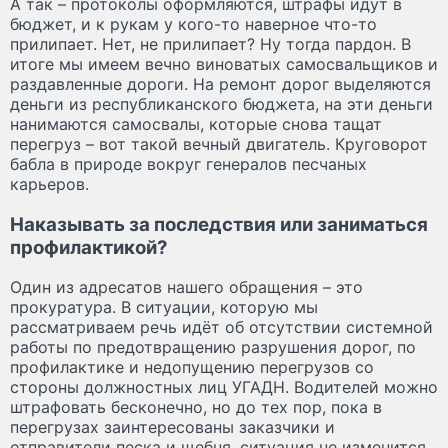
А так – протоколы оформляются, штрафы идут в
бюджет, и к рукам у кого-то наверное что-то
прилипает. Нет, не прилипает? Ну тогда пардон. В
итоге мы имеем вечно виноватых самосвальщиков и
раздавленные дороги. На ремонт дорог выделяются
деньги из республиканского бюджета, на эти деньги
нанимаются самосвалы, которые снова тащат
перегруз – вот такой вечный двигатель. Круговорот
бабла в природе вокруг генералов песчаных
карьеров.
Наказывать за последствия или заниматься
профилактикой?
Один из адресатов нашего обращения – это
прокуратура. В ситуации, которую мы
рассматриваем речь идёт об отсутствии системной
работы по предотвращению разрушения дорог, по
профилактике и недопущению перегрузов со
стороны должностных лиц УГАДН. Водителей можно
штрафовать бесконечно, но до тех пор, пока в
перегрузах заинтересованы заказчики и
отправители песка и щебня, ситуация не изменится.