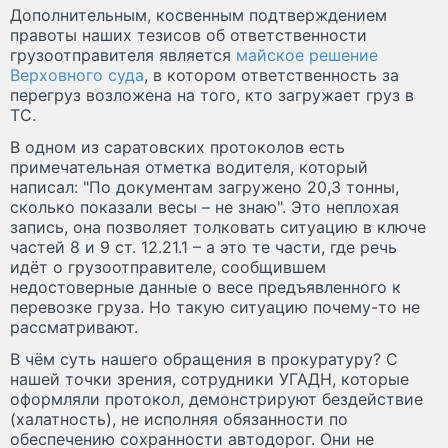
Дополнительным, косвенным подтверждением
правоты наших тезисов об ответственности
грузоотправителя является
майское решение
Верховного суда
, в котором ответственность за
перегруз возложена на того, кто загружает груз в
ТС.
В одном из саратовских протоколов есть
примечательная отметка водителя, который
написал: "По документам загружено 20,3 тонны,
сколько показали весы – не знаю". Это неплохая
запись, она позволяет толковать ситуацию в ключе
частей 8 и 9 ст. 12.21.1 – а это те части, где речь
идёт о грузоотправителе, сообщившем
недостоверные данные о весе предъявленного к
перевозке груза. Но такую ситуацию почему-то не
рассматривают.
В чём суть нашего обращения в прокуратуру? С
нашей точки зрения, сотрудники УГАДН, которые
оформляли протокол, демонстрируют бездействие
(халатность), не исполняя обязанности по
обеспечению сохранности автодорог. Они не