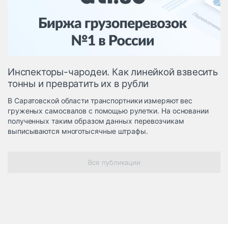
Логистика, грузы
Негабаритные и
опасные грузы
Безопасность и
страхование
Инспекторы-чародеи. Как линейкой взвесить
Таможня и ВЭД
тонны и превратить их в рубли
Склады и
В Саратовской области транспортники измеряют вес
грузовые
груженых самосвалов с помощью рулетки. На основании
терминалы
полученных таким образом данных перевозчикам
Коммерческий
выписываются многотысячные штрафы.
транспорт
Спецтехника
Все публикации
Автосервис,
запчасти, шины
Топливо, масла и
Дзен
автохимия