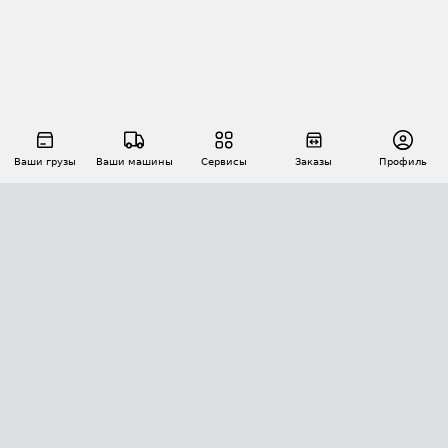
Ваши грузы
Ваши машины
Сервисы
Заказы
Профиль
АВТОМАТИЗАЦИЯ ПЕРЕВОЗОК
Площадки
Заказы
Торги
Тендеры
АТИ-Доки
GPS-мониторинг
АТИ Мессенджер
Цепочки грузов
API ATI.SU
ПОЛЕЗНОЕ
Расчет расстояний
БЕЗОПАСНОСТЬ