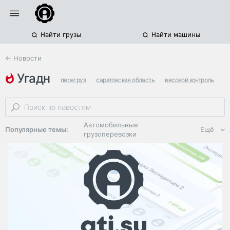
Найти грузы
Найти машины
← Новости
угадн
перегруз
саратовская область
весовой контроль
Автомобильные
Популярные темы:
Ещё
грузоперевозки
Региональная
логистика
ЭДО, ИТ в
логистике
Дороги,
инфраструктура