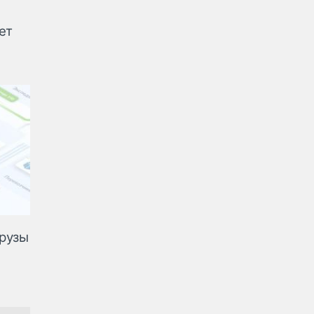
я
ет
рузы