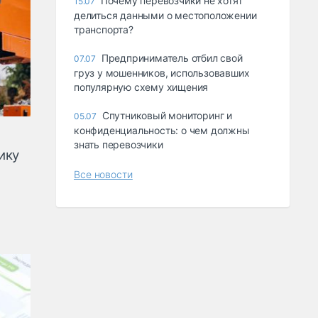
Почему перевозчики не хотят
15.07
делиться данными о местоположении
транспорта?
Предприниматель отбил свой
07.07
груз у мошенников, использовавших
популярную схему хищения
Спутниковый мониторинг и
05.07
конфиденциальность: о чем должны
знать перевозчики
ику
Все новости