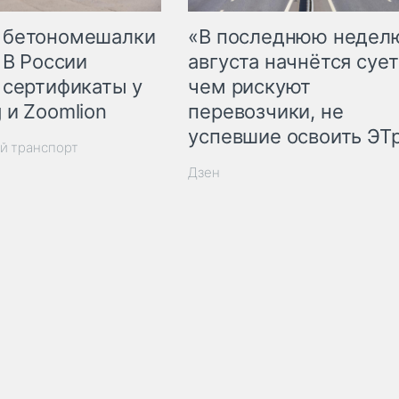
 бетономешалки
«В последнюю недел
 В России
августа начнётся сует
 сертификаты у
чем рискуют
 и Zoomlion
перевозчики, не
успевшие освоить ЭТ
й транспорт
Дзен