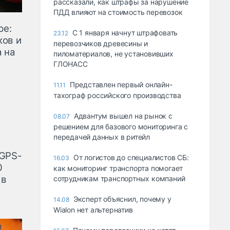
рассказали, как штрафы за нарушение
ПДД влияют на стоимость перевозок
ре:
С 1 января начнут штрафовать
23.12
ков и
перевозчиков древесины и
 на
пиломатериалов, не установивших
ГЛОНАСС
Представлен первый онлайн-
11.11
тахограф российского производства
Адвантум вышел на рынок с
08.07
решением для базового мониторинга с
передачей данных в ритейл
 GPS-
От логистов до специалистов СБ:
16.03
0
как мониторинг транспорта помогает
 в
сотрудникам транспортных компаний
Эксперт объяснил, почему у
14.08
Wialon нет альтернатив