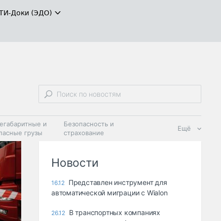
ТИ-Доки (ЭДО)
егабаритные и
Безопасность и
Ещё
пасные грузы
страхование
 масла и
Дзен
ия
Новости
Представлен инструмент для
16.12
автоматической миграции с Wialon
В транспортных компаниях
26.12