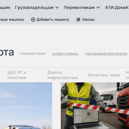
ашин
Грузовладельцам
Перевозчикам
АТИ-Доки
А
Ваши машины
Добавить машину
Заказы
рта
Смотрите также
онлайн-сервисы
программное обеспечение
ЭДО, ИТ в
Дороги,
Н
Логистика, грузы
логистике
инфраструктура
о
Коммерческий
Автосервис,
Топливо,
Спецтехника
транспорт
запчасти, шины
автохим