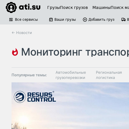
Грузы
Поиск грузов
Машины
Поиск м
Все сервисы
Ваши грузы
Добавить груз
← Новости
мониторинг транспо
телематика
Автомобильные
Региональная
Популярные темы:
грузоперевозки
логистика
Склады и
Таможня и ВЭД
грузовые
терминалы