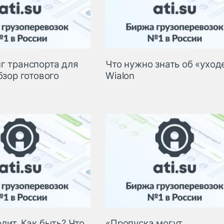
г транспорта для
Что нужно знать об «уход
бзор готового
Wialon
дит. Как быть? Что
«Пропуска могут