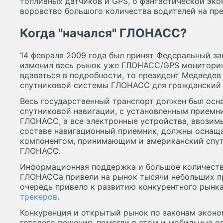
топливных датчиков и GPS, о фантастической эко
воровство большого количества водителей на пр
Когда "начался" ГЛОНАСС?
14 февраля 2009 года был принят Федеральный за
изменил весь рынок уже ГЛОНАСС/GPS мониторинг
вдаваться в подробности, то президент Медведев
спутниковой системы ГЛОНАСС для гражданский 
Весь государственный транспорт должен был осн
спутниковой навигации, с установленным прием
ГЛОНАСС, а все электронные устройства, ввозим
составе навигационный приемник, должны оснащ
компонентом, принимающим и американский спут
ГЛОНАСС.
Информационная поддержка и большое количеств
ГЛОНАССа привели на рынок тысячи небольших п
очередь привело к развитию конкурентного рынк
трекеров
.
Конкуренция и открытый рынок по законам экон
готового решения, помогли в этом и мобильные о