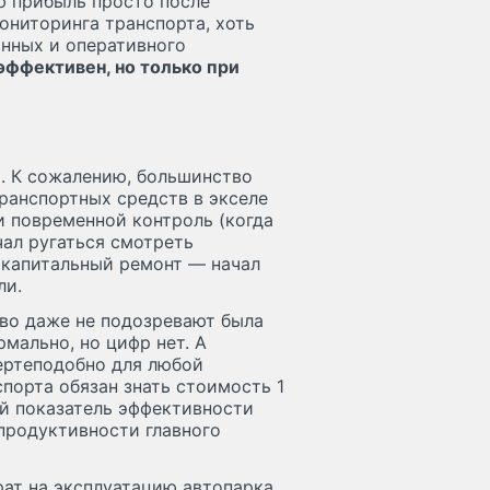
ю прибыль просто после
ониторинга транспорта, хоть
анных и оперативного
эффективен, но только при
и
. К сожалению, большинство
ранспортных средств в экселе
и повременной контроль (когда
чал ругаться смотреть
 капитальный ремонт — начал
ли.
во даже не подозревают была
мально, но цифр нет. А
ертеподобно для любой
порта обязан знать стоимость 1
ой показатель эффективности
 продуктивности главного
рат на эксплуатацию автопарка,