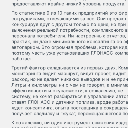
предоставляют крайне низкий уровень продукта.
По статистике 9 из 10 таких предприятий это фир
сотрудниками, отвечающими за все. Они продают 
конкурируя друг с другом только по цене, но при
выяснения реальной потребности, комплексного в
персонала потребителя. Ни настроенных отчетов,
практик, ни даже минимального консалтинга об 
автопарком. Это огромная проблема, которая кид
поэтому часть уже установивших ГЛОНАСС компан
работает.
Третий фактор складывается из первых двух. Ко
мониторинга видит маршрут, видит пробег, видит
расход, но не делает никаких выводов и и не пр
Литры и километры ни о чем не говорят, а минима
эффективности и окупаемости, к сожалению, нет.
систему, не хочет разбираться в управлении авто
ставят ГЛОНАСС и датчики топлива, вроде работа
ждет консалтинга, опыта поставщика в сокращени
получает следилку и "жука", перемещающегося по
К сожалению, ни один инструмент снижения издер