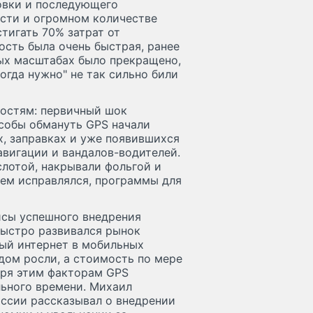
новки и последующего
ости и огромном количестве
тигать 70% затрат от
сть была очень быстрая, ранее
х масштабах было прекращено,
огда нужно" не так сильно били
ностям: первичный шок
собы обмануть GPS начали
ах, заправках и уже появившихся
авигации и вандалов-водителей.
слотой, накрывали фольгой и
ем исправлялся, программы для
йсы успешного внедрения
быстро развивался рынок
вый интернет в мобильных
одом росли, а стоимость по мере
аря этим факторам GPS
льного времени. Михаил
оссии рассказывал о внедрении