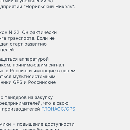
номии и увольнении за
едприятии "Норильский Никель".
кон N 22. Он фактически
а транспорта. Если не
 дал старт развитию
целей.
ащаться аппаратурой
ником, принимающим сигнал
ые в Россию и имеющие в своем
аться мультисистемным
ники GPS и Российские
о тендеров на закупку
редпринимателей, что в свою
а производителей
ГЛОНАСС/GPS
омики = повышение доступности
ператоры, разработавшие