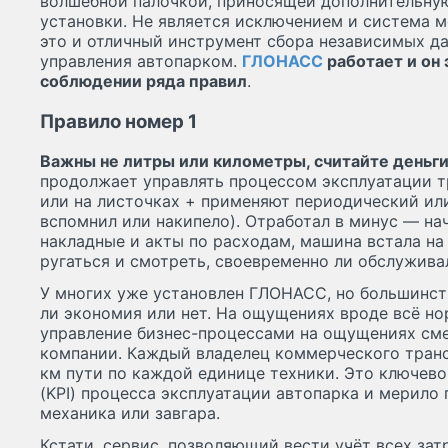
волшебной палочкой, приносящей дополнительну
установки. Не является исключением и система м
это и отличный инструмент сбора независимых д
управления автопарком.
ГЛОНАСС
работает и он 
соблюдении ряда правил
.
Правило номер 1
Важны не литры или километры, считайте деньг
продолжает управлять процессом эксплуатации т
или на листочках + применяют периодический ил
вспомнил или накипело). Отработал в минус — на
накладные и акты по расходам, машина встала на
ругаться и смотреть, своевременно ли обслужива
У многих уже установлен ГЛОНАСС, но большинст
ли экономия или нет. На ощущениях вроде всё нор
управление бизнес-процессами на ощущениях см
компании. Каждый владелец коммерческого транс
км пути по каждой единице техники. Это ключев
(KPI) процесса эксплуатации автопарка и мерило
механика или завгара.
Кстати, сервис, позволяющий вести учёт всех зат