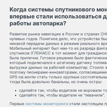
Когда системы спутникового мо
впервые стали использоваться 
работы автопарка?
Развитие рынка навигации в России и странах СНГ
нулевых годов. Понятное дело, что устройства б
никакой передачи данных в режиме реального вре
Мобильный интернет был чем-то из разряда фанта
спутников (ГЛОНАСС в тот момент для гражданск
была прилична. Готовое решение было фактичес
который подключался к штатному датчику топлив
выгрузки данных на рабочий компьютер. Стоило э
поэтому пионерами-инноваторами, согласившимис
GPS-ов могли стать только крупные состоятельн
тогда была довольно банальны, но очень остры:
сделайте так, чтобы водители не воровали т
сделайте так, чтобы водители не "левачили".
Первые
системы мониторинга
стали настоящим п