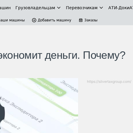
ашин
Грузовладельцам
Перевозчикам
АТИ-Доки
А
Ваши машины
Добавить машину
Заказы
кономит деньги. Почему?
https://silvertaxgroup.com/