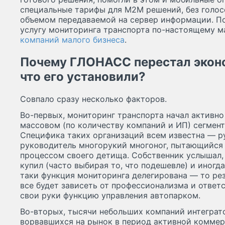
специальные тарифы для М2М решений, без голос
объемом передаваемой на сервер информации. П
услугу мониторинга транспорта по-настоящему м
компаний малого бизнеса
.
Почему ГЛОНАСС перестал эконом
что его установили?
Совпало сразу несколько факторов.
Во-первых, мониторинг транспорта начал активно
массовом (по количеству компаний и ИП) сегмент
Специфика таких организаций всем известна — рук
руководитель многорукий многоног, пытающийся
процессом своего детища. Собственник услышал,
купил (часто выбирая то, что подешевле) и иногда
таки функция мониторинга делегирована — то рез
все будет зависеть от профессионализма и ответ
свои руки функцию управления автопарком.
Во-вторых, тысячи небольших компаний интеграт
ворвавшихся на рынок в период активной комм