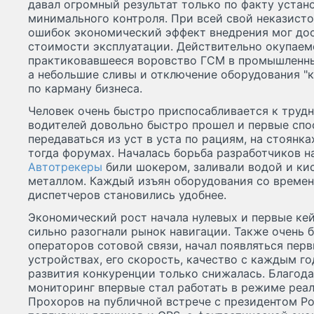
давал огромный результат только по факту уста
минимального контроля. При всей свой неказист
ошибок экономический эффект внедрения мог дос
стоимости эксплуатации. Действительно окупаемо
практиковавшееся воровство ГСМ в промышленны
а небольшие сливы и отключение оборудования "к
по карману бизнеса.
Человек очень быстро приспосабливается к труд
водителей довольно быстро прошел и первые спо
передаваться из уст в уста по рациям, на стоянк
тогда форумах. Началась борьба разработчиков н
Автотрекеры
били шокером, заливали водой и ки
металлом. Каждый изъян оборудования со времен
диспетчеров становились удобнее.
Экономический рост начала нулевых и первые ке
сильно разогнали рынок навигации. Также очень 
операторов сотовой связи, начал появляться пер
устройствах, его скорость, качество с каждым г
развития конкуренции только снижалась. Благод
мониторинг впервые стал работать в режиме реа
Прохоров на публичной встрече с президентом Р