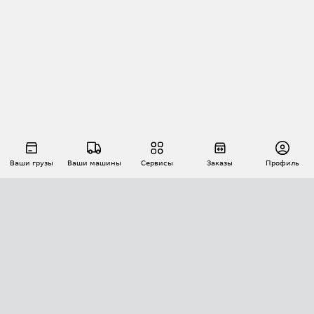
Ваши грузы
Ваши машины
Сервисы
Заказы
Профиль
АВТОМАТИЗАЦИЯ ПЕРЕВОЗОК
Площадки
Заказы
Торги
Тендеры
АТИ-Доки
GPS-мониторинг
АТИ Мессенджер
Цепочки грузов
API ATI.SU