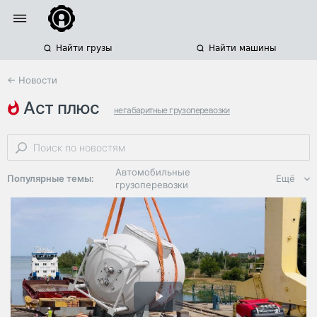
Найти грузы
Найти машины
← Новости
аст плюс
негабаритные грузоперевозки
негабаритные грузы
автомобильные грузоперевозки
Автомобильные
Популярные темы:
Ещё
грузоперевозки
Региональная
логистика
ЭДО, ИТ в
логистике
Дороги,
инфраструктура