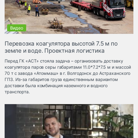
Логистика, грузы
Негабаритные и
опасные грузы
Безопасность и
страхование
Перевозка коагулятора высотой 7.5 м по
Таможня и ВЭД
земле и воде. Проектная логистика
Склады и
Перед ГК «АСТ» стояла задача – организовать доставку
грузовые
коагулятора паров серы габаритами 11.0*7.2*7.5 м и массой
терминалы
70 т с завода «Атоммаш» в г. Волгодонск до Астраханского
Коммерческий
ГПЗ. Из-за габаритов груза единственным вариантом
транспорт
доставки была комбинация наземного и водного
транспорта.
Спецтехника
Автосервис,
запчасти, шины
Топливо, масла и
Дзен
автохимия