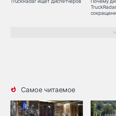
TruckRadar ищет диспетчеров
Почему ди
TruckRadar
сокращен
В
Самое читаемое