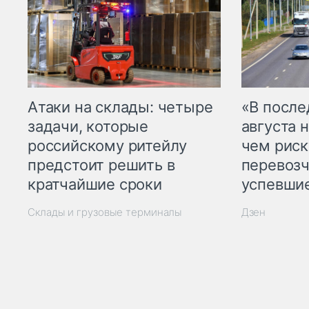
Атаки на склады: четыре
«В посл
задачи, которые
августа н
российскому ритейлу
чем рис
предстоит решить в
перевозч
кратчайшие сроки
успевшие
Склады и грузовые терминалы
Дзен