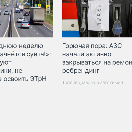
Горючая пора: АЗС
еднюю неделю
начали активно
ачнётся суета!»:
закрываться на ремон
куют
ребрендинг
ики, не
 освоить ЭТрН
Топливо, масла и автохимия