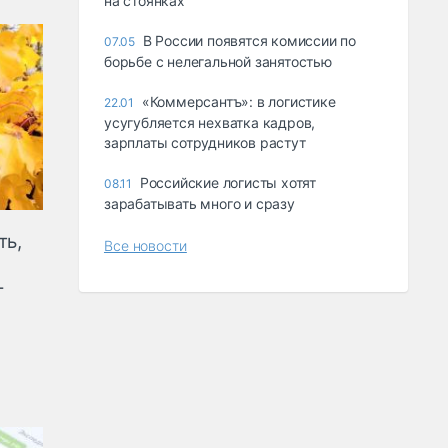
на стоянках
В России появятся комиссии по
07.05
борьбе с нелегальной занятостью
«Коммерсантъ»: в логистике
22.01
усугубляется нехватка кадров,
зарплаты сотрудников растут
Российские логисты хотят
08.11
зарабатывать много и сразу
ть,
Все новости
-