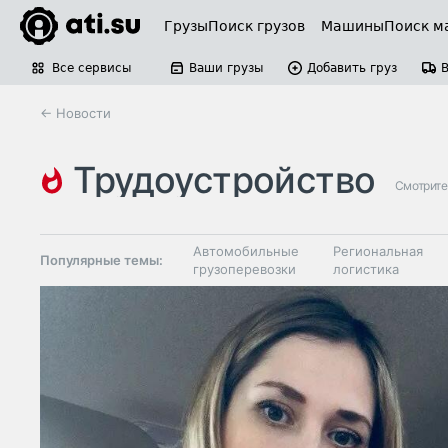
Грузы
Поиск грузов
Машины
Поиск м
Все сервисы
Ваши грузы
Добавить груз
← Новости
трудоустройство
Смотрите
Автомобильные
Региональная
Популярные темы:
грузоперевозки
логистика
Склады и
Таможня и ВЭД
грузовые
терминалы