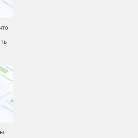
что
ыть
ты