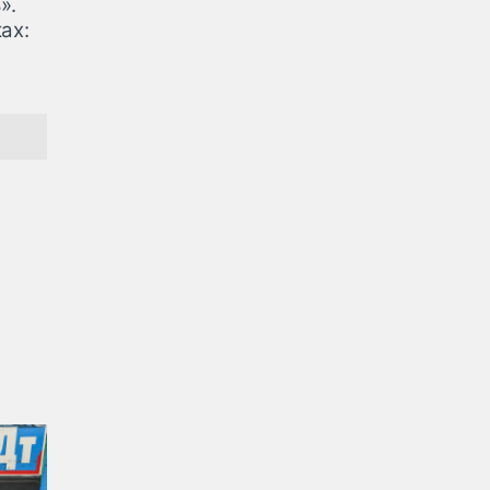
».
ах: