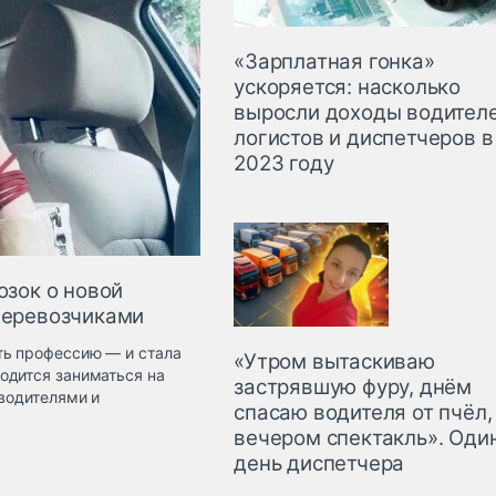
«Зарплатная гонка»
ускоряется: насколько
выросли доходы водителе
логистов и диспетчеров в
2023 году
озок о новой
 перевозчиками
ть профессию — и стала
«Утром вытаскиваю
одится заниматься на
застрявшую фуру, днём
 водителями и
спасаю водителя от пчёл,
вечером спектакль». Оди
день диспетчера