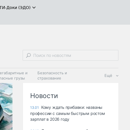
ТИ-Доки (ЭДО)
егабаритные и
Безопасность и
Ещё
пасные грузы
страхование
 масла и
Дзен
ия
Новости
Кому ждать прибавки: названы
13.01
профессии с самым быстрым ростом
зарплат в 2026 году