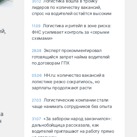
Логистика вошла в тройку
30.12
лидеров по количеству вакансий,
спрос на водителей остаётся высоким
Логистика и ритейл в зоне риска:
11.09
й,
ФНС усиливает контроль за «серыми
схемами»
Эксперт прокомментировал
28.08
готовящийся запрет найма водителей
по договорам ГПХ
HH.ru: количество вакансий в
05.06
логистике резко сократилось, но
зарплаты продолжают расти
Логистические компании стали
27.03
чаще нанимать сотрудников без опыта
 а
«За забором народ закончился»:
31.07
н
дальнобойщица рассказала, как
водителей приглашают на работу прямо