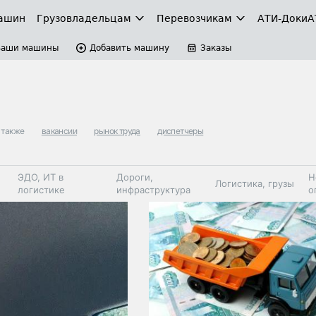
ашин
Грузовладельцам
Перевозчикам
АТИ-Доки
А
Ваши машины
Добавить машину
Заказы
 также
вакансии
рынок труда
диспетчеры
ЭДО, ИТ в
Дороги,
Н
Логистика, грузы
логистике
инфраструктура
о
Коммерческий
Автосервис,
Топливо,
Спецтехника
транспорт
запчасти, шины
автохим