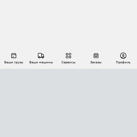
Ваши грузы
Ваши машины
Сервисы
Заказы
Профиль
АВТОМАТИЗАЦИЯ ПЕРЕВОЗОК
Площадки
Заказы
Торги
Тендеры
АТИ-Доки
GPS-мониторинг
АТИ Мессенджер
Цепочки грузов
API ATI.SU
ПОЛЕЗНОЕ