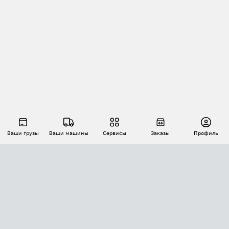
Ваши грузы
Ваши машины
Сервисы
Заказы
Профиль
АВТОМАТИЗАЦИЯ ПЕРЕВОЗОК
Площадки
Заказы
Торги
Тендеры
АТИ-Доки
GPS-мониторинг
АТИ Мессенджер
Цепочки грузов
API ATI.SU