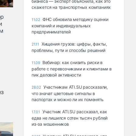
бизнеса — эксперт объяснила, как это
скажется на транспортных компаниях
ор
ФНС обновила методику оценки
11.02
и
компаний и индивидуальных
ем
предпринимателей
Хищения грузов: цифры, факты,
21.11
проблемы, пути и способы решений
Вебинар: как снизить риски в
11.09
работе с перевозчиками и клиентами в
пик деловой активности
Участникам ATI.SU рассказали,
28.02
ез
что значат цветовые сигналы в
паспортах и можно ли их поменять
Участник ATI.SU рассказал, как
17.01
едва не лишился сотен тысяч рублей
из-за мошенников