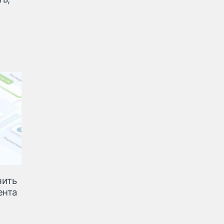
чить
ента