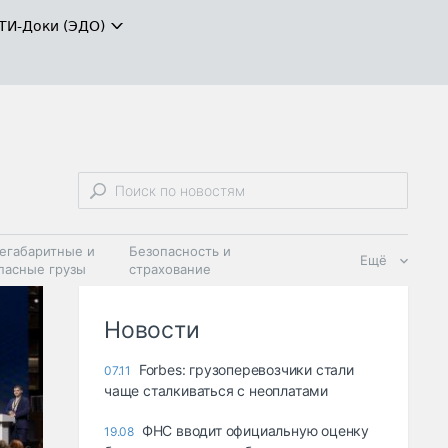
ТИ-Доки (ЭДО)
егабаритные и
Безопасность и
Ещё
пасные грузы
страхование
 масла и
Дзен
ия
Новости
Forbes: грузоперевозчики стали
07.11
чаще сталкиваться с неоплатами
ФНС вводит официальную оценку
19.08