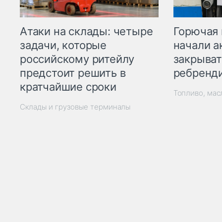
Горючая 
Атаки на склады: четыре
начали а
задачи, которые
закрыват
российскому ритейлу
ребренд
предстоит решить в
кратчайшие сроки
Топливо, мас
Склады и грузовые терминалы