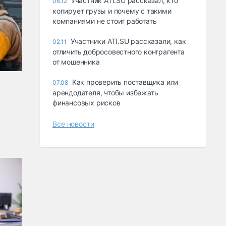
Участник ATI.SU рассказал, кто
06.12
копирует грузы и почему с такими
компаниями не стоит работать
Участники ATI.SU рассказали, как
02.11
отличить добросовестного контрагента
от мошенника
Как проверить поставщика или
07.08
арендодателя, чтобы избежать
финансовых рисков
Все новости