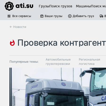
Грузы
Поиск грузов
Машины
Поиск м
Все сервисы
Ваши грузы
Добавить груз
← Новости
проверка контраген
статьи о безопасности и проверках контрагентов
Автомобильные
Региональная
Популярные темы:
грузоперевозки
логистика
Склады и
Таможня и ВЭД
грузовые
терминалы