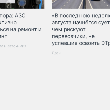
пора: АЗС
«В последнюю недел
ктивно
августа начнётся сует
ься на ремонт и
чем рискуют
инг
перевозчики, не
успевшие освоить ЭТ
ла и автохимия
Дзен