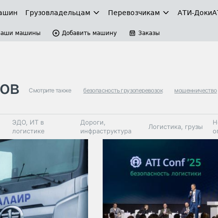
ашин
Грузовладельцам
Перевозчикам
АТИ-Доки
А
Ваши машины
Добавить машину
Заказы
тов
Смотрите также
безопасность грузоперевозок
мошенничество
ЭДО, ИТ в
Дороги,
Н
Логистика, грузы
логистике
инфраструктура
о
Коммерческий
Автосервис,
Топливо,
Спецтехника
транспорт
запчасти, шины
автохим