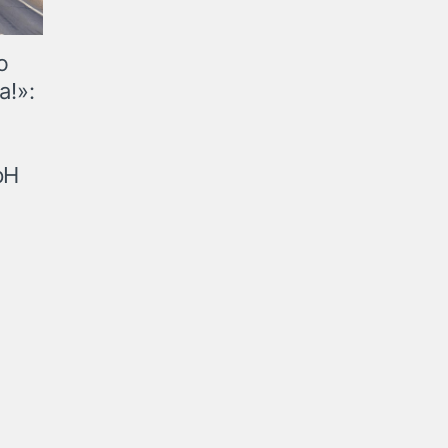
ю
а!»:
рН