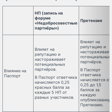
НП (запись на
форуме
Претензия
«Недобросовестные
партнёры»)
Влияет на
репутацию и
Влияет на
настораживает
репутацию и
потенциальных
настораживает
партнёров.
потенциальных
партнёров.
В Паспорт
Влияние на
ответчика
Паспорт
В Паспорт ответчика
начисляется от
начисляется 0,25
0,25 до 1,5
красных балла за
баллов за
каждые 5 НП от
каждую
разных участников.
опубликованну
Претензию.