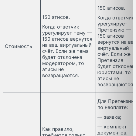
150 атисов.
150 атисов.
Когда ответчик
урегулирует
Когда ответчик
Претензию —
урегулирует тему —
150 атисов
150 атисов вернутся
вернутся на ва
на ваш виртуальный
Стоимость
виртуальный
счёт. Если же тема
счёт. Если же
будет отклонена
Претензия
модератором, то
будет отклонен
атисы не
юристами, то
возвращаются.
атисы не
возвращаются.
Для Претензии
по неоплате:
— заявка;
— комплект
Как правило,
документов,
требуется только