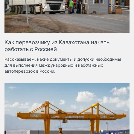
Логистика, грузы
Негабаритные и
опасные грузы
Безопасность и
страхование
Как перевозчику из Казахстана начать
Таможня и ВЭД
работать с Россией
Склады и
Рассказываем, какие документы и допуски необходимы
грузовые
для выполнения международных и каботажных
терминалы
автоперевозок в России.
Коммерческий
транспорт
Спецтехника
Автосервис,
запчасти, шины
Топливо, масла и
Дзен
автохимия