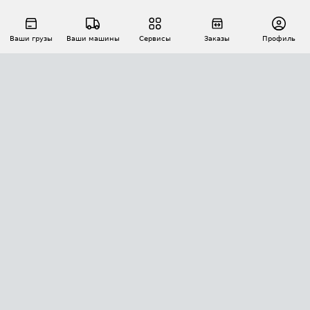
Ваши грузы
Ваши машины
Сервисы
Заказы
Профиль
АВТОМАТИЗАЦИЯ ПЕРЕВОЗОК
Площадки
Заказы
Торги
Тендеры
АТИ-Доки
GPS-мониторинг
АТИ Мессенджер
Цепочки грузов
API ATI.SU
ПОЛЕЗНОЕ
Расчет расстояний
БЕЗОПАСНОСТЬ
Академия ATI.SU
ATI.SU о безопасности
Звезды ATI.SU на вашем сайте
КОНТАКТЫ И ТАРИФЫ
Памятка по проверке контрагентов
Индекс ATI.SU FTL РФ
О системе ATI.SU
Светофор+
Средние ставки
ИНФОРМАЦИЯ
Контактная информация