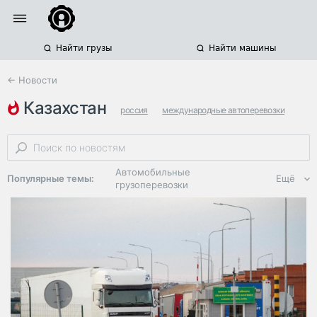
Найти грузы
Найти машины
← Новости
казахстан
россия
международные автоперевозки
очереди на границе
Автомобильные
Популярные темы:
Ещё
грузоперевозки
Региональная
логистика
ЭДО, ИТ в
логистике
Дороги,
инфраструктура