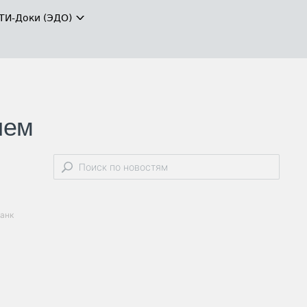
ТИ-Доки (ЭДО)
ием
банк