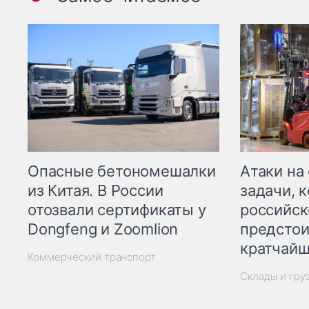
Опасные бетономешалки
Атаки на
из Китая. В России
задачи, 
отозвали сертификаты у
российск
Dongfeng и Zoomlion
предстои
кратчайш
Коммерческий транспорт
Склады и гру