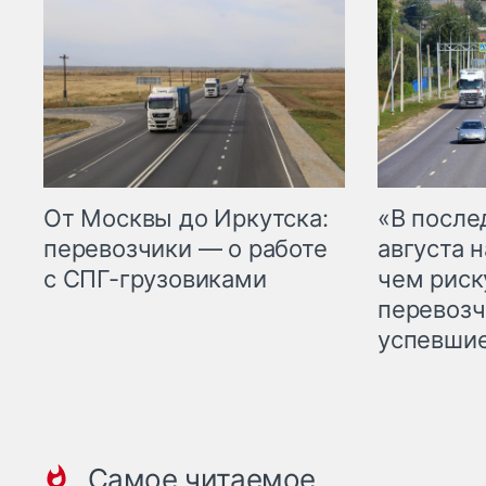
От Москвы до Иркутска:
«В посл
перевозчики — о работе
августа н
с СПГ-грузовиками
чем рис
перевозч
успевшие
Самое читаемое