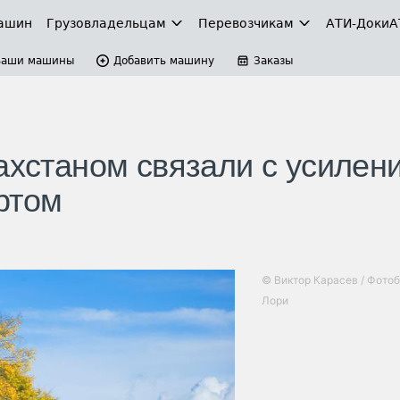
ашин
Грузовладельцам
Перевозчикам
АТИ-Доки
А
Ваши машины
Добавить машину
Заказы
ахстаном связали с усилен
ртом
© Виктор Карасев / Фото
Лори