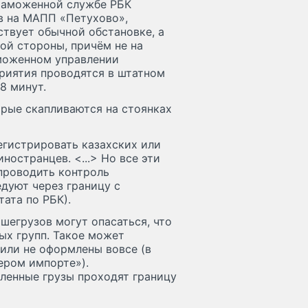
 таможенной службе РБК
в на МАПП «Петухово»,
ствует обычной обстановке, а
ой стороны, причём не на
аможенном управлении
риятия проводятся в штатном
8 минут.
орые скапливаются на стоянках
егистрировать казахских или
ностранцев. <...> Но все эти
 проводить контроль
дуют через границу с
ата по РБК).
шегрузов могут опасаться, что
ых групп. Такое может
или не оформлены вовсе (в
ером импорте»).
ленные грузы проходят границу