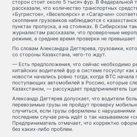
сторон стоит около 5 тысяч фур. В Федеральной
рассказали, что количество транспортных средст
«Бугристое», «Веселоярск» и «Сагарчин» соответ
скопления грузовиков наблюдаются с казахстанск
пунктах пропуска, а на стоянках. В Сибирском т
журналистам рассказали, что проверочные мероп
режиме, а среднее время проверки не превышает 
По словам Александра Дегтярева, грузовики, кот
со стороны Казахстана, чего-то ждут.
— Есть предположения, что сейчас необходимо р
китайских водителей фур в системе госуслуг как и
новости начались ровно тогда, когда ФТС начала
поступающих автомобилей в Россию, которые сле
Казахстаном, — рассуждает предприниматель (цит
Александр Дегтярев допускает, что водители боль
перевозимые грузы не пройдут проверку мобильн
случиться, если грузы оформлены с нарушениями 
последнем случае речь идёт о так называемом «с
Предприниматель отмечает, что корректно оформ
без каких-либо проблем.