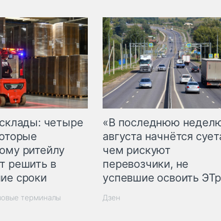
 склады: четыре
«В последнюю недел
которые
августа начнётся суета
ому ритейлу
чем рискуют
т решить в
перевозчики, не
ие сроки
успевшие освоить ЭТ
зовые терминалы
Дзен