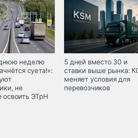
еднюю неделю
5 дней вместо 30 и
ачнётся суета!»:
ставки выше рынка: 
куют
меняет условия для
ики, не
перевозчиков
 освоить ЭТрН