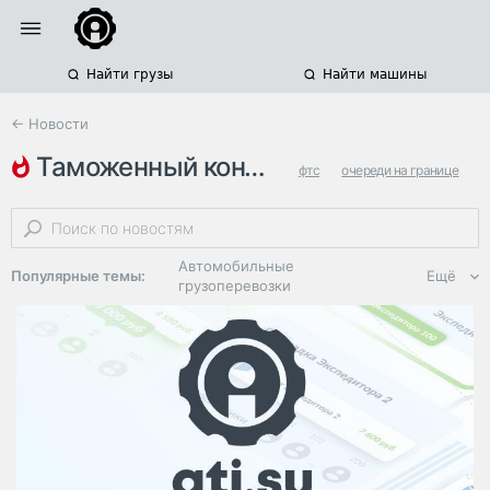
Найти грузы
Найти машины
← Новости
таможенный контроль
фтс
очереди на границе
международные грузоперевозки
Автомобильные
Популярные темы:
Ещё
грузоперевозки
Региональная
логистика
ЭДО, ИТ в
логистике
Дороги,
инфраструктура