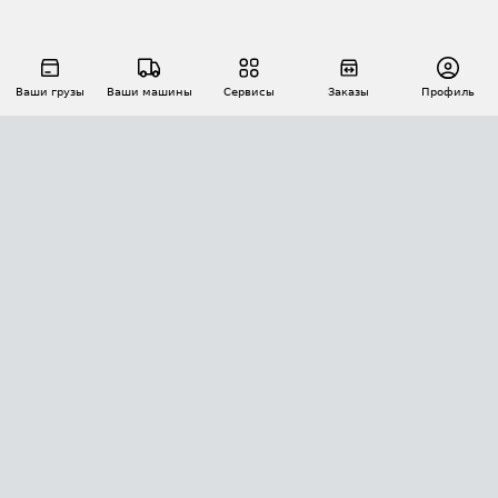
Ваши грузы
Ваши машины
Сервисы
Заказы
Профиль
АВТОМАТИЗАЦИЯ ПЕРЕВОЗОК
Площадки
Заказы
Торги
Тендеры
АТИ-Доки
GPS-мониторинг
АТИ Мессенджер
Цепочки грузов
API ATI.SU
ПОЛЕЗНОЕ
Расчет расстояний
БЕЗОПАСНОСТЬ
Академия ATI.SU
ATI.SU о безопасности
Звезды ATI.SU на вашем сайте
КОНТАКТЫ И ТАРИФЫ
Памятка по проверке контрагентов
Индекс ATI.SU FTL РФ
О системе ATI.SU