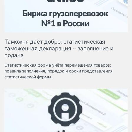
Логистика, грузы
Негабаритные и
опасные грузы
Безопасность и
страхование
Таможня даёт добро: статистическая
Таможня и ВЭД
таможенная декларация − заполнение и
подача
Склады и
грузовые
Статистическая форма учёта перемещения товаров:
терминалы
правила заполнения, порядок и сроки представления
Коммерческий
статистической формы.
транспорт
Спецтехника
Автосервис,
запчасти, шины
Топливо, масла и
Дзен
автохимия