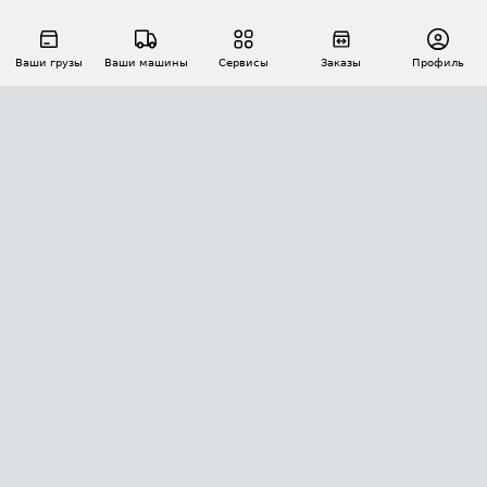
Ваши грузы
Ваши машины
Сервисы
Заказы
Профиль
АВТОМАТИЗАЦИЯ ПЕРЕВОЗОК
Площадки
Заказы
Торги
Тендеры
АТИ-Доки
GPS-мониторинг
АТИ Мессенджер
Цепочки грузов
API ATI.SU
ПОЛЕЗНОЕ
Расчет расстояний
БЕЗОПАСНОСТЬ
Академия ATI.SU
ATI.SU о безопасности
Звезды ATI.SU на вашем сайте
КОНТАКТЫ И ТАРИФЫ
Памятка по проверке контрагентов
Индекс ATI.SU FTL РФ
О системе ATI.SU
Светофор+
Средние ставки
ИНФОРМАЦИЯ