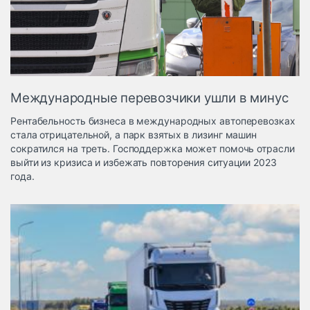
Логистика, грузы
Негабаритные и
опасные грузы
Безопасность и
страхование
Международные перевозчики ушли в минус
Таможня и ВЭД
Рентабельность бизнеса в международных автоперевозках
Склады и
стала отрицательной, а парк взятых в лизинг машин
грузовые
сократился на треть. Господдержка может помочь отрасли
терминалы
выйти из кризиса и избежать повторения ситуации 2023
Коммерческий
года.
транспорт
Спецтехника
Автосервис,
запчасти, шины
Топливо, масла и
Дзен
автохимия