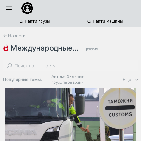
Найти грузы
Найти машины
← Новости
международные грузоперевозки
россия
автомобильные грузоперевозки
китай
Автомобильные
Популярные темы:
Ещё
грузоперевозки
Региональная
логистика
ЭДО, ИТ в
логистике
Дороги,
инфраструктура