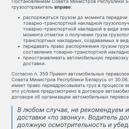
Постановлением Совета Министров Республики Бе
грузоотправитель
вправе
:
распоряжаться грузом до момента передачи
товарно-транспортной накладной грузополуча
товарно-транспортной накладной в виде эле
момента отметки о получении груза грузопо
транспортных накладных, создаваемых в вид
передавать право распоряжения грузом груз
составления товарно-транспортной накладно
приостанавливать автомобильную перевозку 
доставки.
Согласно п. 359 Правил автомобильных перевозок
Совета Министров Республики Беларусь от 30.06.
имеет право переадресовывать груз в процессе а
это условие предусмотрено в договоре автомобил
договоре об организации автомобильных перевозо
В любом случае, не рекомендуем 
доставки «по звонку». Водитель д
должную осмотрительность и убеди