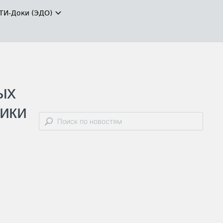
ТИ-Доки (ЭДО)
ых
чики