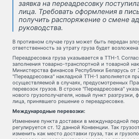
заявка на переадресовку поступил
лица. Требовать оформления в пис
получить распоряжение о смене ад
руководства.
В противном случае груз может быть передан зл
ответственность за утрату груза будет возложена
Переадресовка груза указывается в ТТН-1. Соглас
заполнения товарно-транспортной и товарной нак
Министерства финансов Республики Беларусь от 3
"Переадресовка" накладной ТТН-1 заполняется пр
осуществляемой в случаях, предусмотренных Пр
перевозок грузов. В строке "Переадресовка" ука
нового грузополучателя, новый пункт разгрузки, 
лица, принявшего решение о переадресовке.
Международные перевозки:
Изменение пункта доставки в международной пер
регулируется ст. 12 данной Конвенции. Так грузо
изменить как место доставки груза, так и грузопо