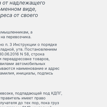
а от надлежащего
ьменном виде,
реса от своего
оумышленникам, а
 на перевозчика.
но п. 3 Инструкции о порядке
ладной, утв. Постановлением
0.06.2016 N 58, строка
и переадресовке товаров,
авилами автомобильных
зываются наименование и адрес
фамилия, инициалы, подпись
евозке, подпадающей под КДПГ,
отправитель имеет право
лучателя до тех пор, пока груз