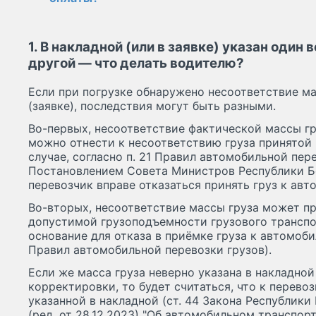
1. В накладной (или в заявке) указан один в
другой — что делать водителю?
Если при погрузке обнаружено несоответствие ма
(заявке), последствия могут быть разными.
Во-первых, несоответствие фактической массы гру
можно отнести к несоответствию груза принятой 
случае, согласно п. 21 Правил автомобильной пере
Постановлением Совета Министров Республики Бе
перевозчик вправе отказаться принять груз к авт
Во-вторых, несоответствие массы груза может п
допустимой грузоподъемности грузового транспо
основание для отказа в приёмке груза к автомобил
Правил автомобильной перевозки грузов).
Если же масса груза неверно указана в накладной
корректировки, то будет считаться, что к перевоз
указанной в накладной (ст. 44 Закона Республики 
(ред. от 28.12.2023) "Об автомобильном транспор