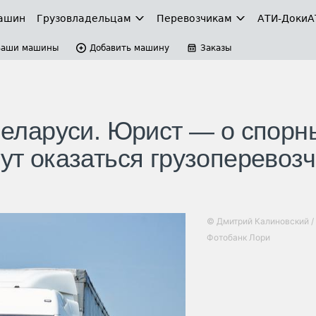
ашин
Грузовладельцам
Перевозчикам
АТИ-Доки
А
Ваши машины
Добавить машину
Заказы
 Беларуси. Юрист — о спорн
гут оказаться грузоперевоз
© Дмитрий Калиновский /
Фотобанк Лори