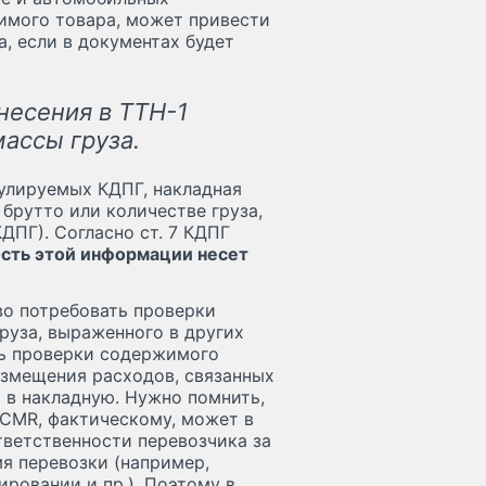
зимого товара, может привести
а, если в документах будет
несения в ТТН-1
ассы груза.
гулируемых КДПГ, накладная
брутто или количестве груза,
ДПГ). Согласно ст. 7 КДПГ
ость этой информации несет
во потребовать проверки
руза, выраженного в других
ть проверки содержимого
озмещения расходов, связанных
я в накладную. Нужно помнить,
 CMR, фактическому, может в
тветственности перевозчика за
мя перевозки (например,
ровании и пр.). Поэтому в