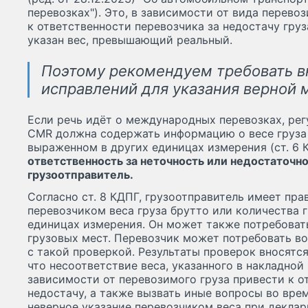
перевозках"). Это, в зависимости от вида перево
к ответственности перевозчика за недостачу груз
указан вес, превышающий реальный.
Поэтому рекомендуем требовать в
исправлений для указания верной м
Если речь идёт о международных перевозках, ре
CMR должна содержать информацию о весе груза 
выраженном в других единицах измерения (ст. 6 К
ответственность за неточность или недостаточн
грузоотправитель.
Согласно ст. 8 КДПГ, грузоотправитель имеет пра
перевозчиком веса груза брутто или количества г
единицах измерения. Он может также потребова
грузовых мест. Перевозчик может потребовать в
с такой проверкой. Результаты проверок вносятс
что несоответствие веса, указанного в накладной
зависимости от перевозимого груза привести к о
недостачу, а также вызвать иные вопросы во вре
неверное указание перевозчиком веса при деклари