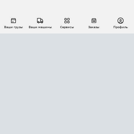
Ваши грузы
Ваши машины
Сервисы
Заказы
Профиль
АВТОМАТИЗАЦИЯ ПЕРЕВОЗОК
Площадки
Заказы
Торги
Тендеры
АТИ-Доки
GPS-мониторинг
АТИ Мессенджер
Цепочки грузов
API ATI.SU
ПОЛЕЗНОЕ
Расчет расстояний
БЕЗОПАСНОСТЬ
Академия ATI.SU
ATI.SU о безопасности
Звезды ATI.SU на вашем сайте
КОНТАКТЫ И ТАРИФЫ
Памятка по проверке контрагентов
Индекс ATI.SU FTL РФ