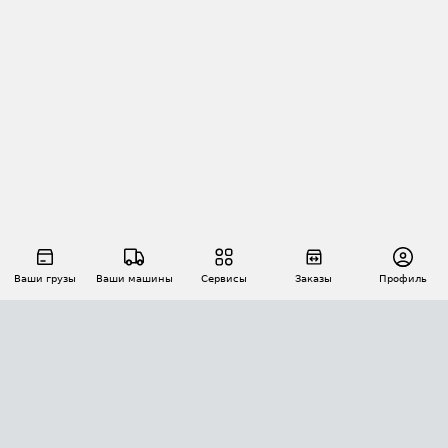
Ваши грузы
Ваши машины
Сервисы
Заказы
Профиль
АВТОМАТИЗАЦИЯ ПЕРЕВОЗОК
Площадки
Заказы
Торги
Тендеры
АТИ-Доки
GPS-мониторинг
АТИ Мессенджер
Цепочки грузов