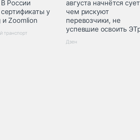
 В России
августа начнётся сует
 сертификаты у
чем рискуют
 и Zoomlion
перевозчики, не
успевшие освоить ЭТ
й транспорт
Дзен