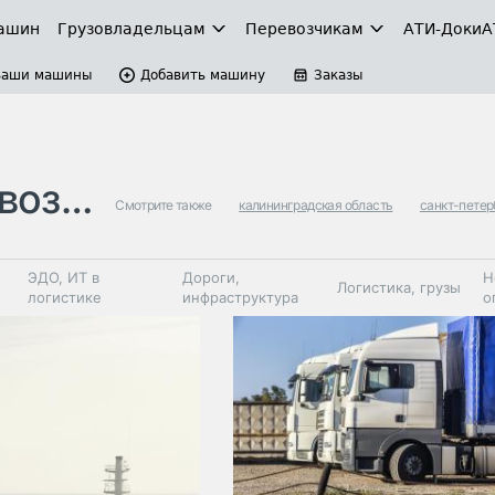
ашин
Грузовладельцам
Перевозчикам
АТИ-Доки
А
Ваши машины
Добавить машину
Заказы
озки
Смотрите также
калининградская область
санкт-петер
ЭДО, ИТ в
Дороги,
Н
Логистика, грузы
логистике
инфраструктура
о
Коммерческий
Автосервис,
Топливо,
Спецтехника
транспорт
запчасти, шины
автохим