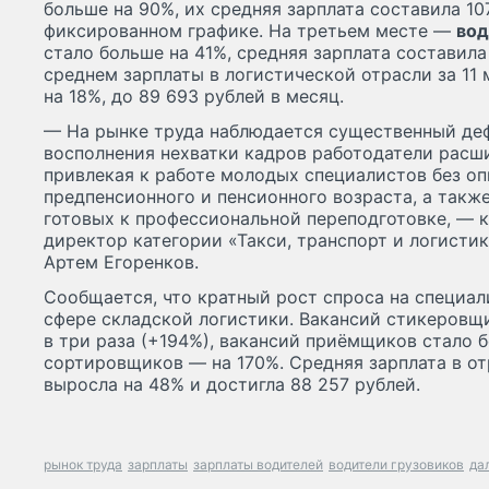
больше на 90%, их средняя зарплата составила 10
фиксированном графике. На третьем месте —
вод
стало больше на 41%, средняя зарплата составила 
среднем зарплаты в логистической отрасли за 11
на 18%, до 89 693 рублей в месяц.
— На рынке труда наблюдается существенный деф
восполнения нехватки кадров работодатели расш
привлекая к работе молодых специалистов без оп
предпенсионного и пенсионного возраста, а такж
готовых к профессиональной переподготовке, — 
директор категории «Такси, транспорт и логисти
Артем Егоренков.
Сообщается, что кратный рост спроса на специал
сфере складской логистики. Вакансий стикеровщи
в три раза (+194%), вакансий приёмщиков стало б
сортировщиков — на 170%. Средняя зарплата в о
выросла на 48% и достигла 88 257 рублей.
рынок труда
зарплаты
зарплаты водителей
водители грузовиков
да