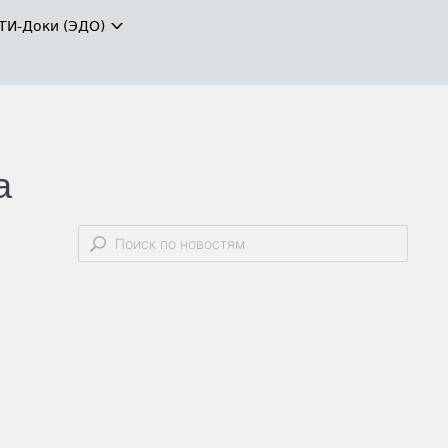
ТИ-Доки (ЭДО)
а