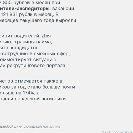
7 855 рублей в месяц при
ители-экспедиторы
: вакансий
121 831 рубль в месяц. В
 месяцев текущего года выросли
ицит водителей. Для
иряют границы найма,
ыта, кандидатов
е сотрудников смежных сфер,
комментирует ситуацию
ка» рекрутингового портала
истов отмечается также в
ков за год стало больше почти
ольше на 174%, а
трасли складской логистики
льнобойщики
складская логистика
3751 просмотров 