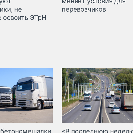
куют
меняет условия для
ики, не
перевозчиков
 освоить ЭТрН
 бетономешалки
«В последнюю недел