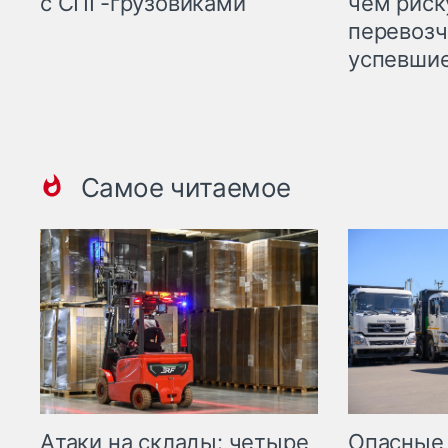
с СПГ-грузовиками
чем рис
перевозч
успевшие
Самое читаемое
Опасные
Атаки на склады: четыре