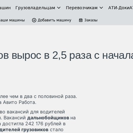
ашин
Грузовладельцам
Перевозчикам
АТИ-Доки
А
Ваши машины
Добавить машину
Заказы
 вырос в 2,5 раза с начал
ее чем в два с половиной раза.
а Авито Работа.
тво вакансий для водителей
ы. Вакансий
дальнобойщиков
на
 достигла 242 176 рублей в
дителей грузовиков
стало