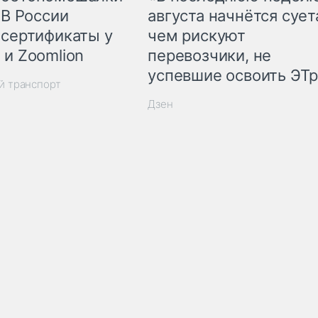
 В России
августа начнётся суета
 сертификаты у
чем рискуют
 и Zoomlion
перевозчики, не
успевшие освоить ЭТ
й транспорт
Дзен