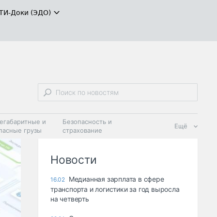
ТИ-Доки (ЭДО)
егабаритные и
Безопасность и
Ещё
пасные грузы
страхование
 масла и
Дзен
ия
Новости
Медианная зарплата в сфере
16.02
транспорта и логистики за год выросла
на четверть