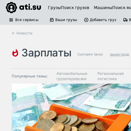
Грузы
Поиск грузов
Машины
Поиск м
Все сервисы
Ваши грузы
Добавить груз
← Новости
зарплаты
Смотрите также
рынок труда
Автомобильные
Региональная
Популярные темы:
грузоперевозки
логистика
Склады и
Таможня и ВЭД
грузовые
терминалы