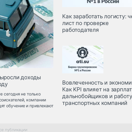
Как заработать логисту: ч
лист по проверке
работодателя
выросли доходы
Вовлеченность и экономи
оду
Как KPI влияет на зарпла
е сегодня не только
дальнобойщиков и работ
соискателей, компании
транспортных компаний
ят обучение и привлекают
се публикации