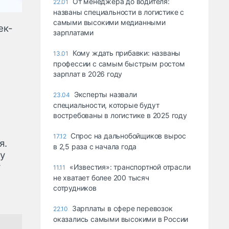
От менеджера до водителя:
22.01
названы специальности в логистике с
самыми высокими медианными
ек-
зарплатами
Кому ждать прибавки: названы
13.01
профессии с самым быстрым ростом
зарплат в 2026 году
Эксперты назвали
23.04
специальности, которые будут
востребованы в логистике в 2025 году
Спрос на дальнобойщиков вырос
17.12
я.
в 2,5 раза с начала года
ту
у
«Известия»: транспортной отрасли
11.11
не хватает более 200 тысяч
сотрудников
Зарплаты в сфере перевозок
22.10
оказались самыми высокими в России