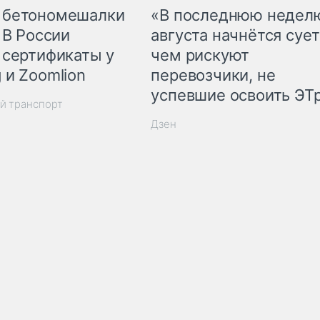
 бетономешалки
«В последнюю недел
 В России
августа начнётся сует
 сертификаты у
чем рискуют
 и Zoomlion
перевозчики, не
успевшие освоить ЭТ
й транспорт
Дзен