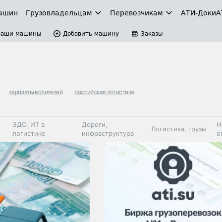
ашин
Грузовладельцам
Перевозчикам
АТИ-Доки
А
Ваши машины
Добавить машину
Заказы
зарплаты водителей
российская логистика
ЭДО, ИТ в
Дороги,
Н
Логистика, грузы
логистике
инфраструктура
о
Коммерческий
Автосервис,
Топливо,
Спецтехника
транспорт
запчасти, шины
автохим