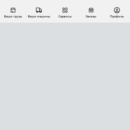
Ваши грузы
Ваши машины
Сервисы
Заказы
Профиль
АВТОМАТИЗАЦИЯ ПЕРЕВОЗОК
Площадки
Заказы
Торги
Тендеры
АТИ-Доки
GPS-мониторинг
АТИ Мессенджер
Цепочки грузов
API ATI.SU
ПОЛЕЗНОЕ
Расчет расстояний
БЕЗОПАСНОСТЬ
Академия ATI.SU
ATI.SU о безопасности
Звезды ATI.SU на вашем сайте
КОНТАКТЫ И ТАРИФЫ
Памятка по проверке контрагентов
Индекс ATI.SU FTL РФ
О системе ATI.SU
Светофор+
Средние ставки
ИНФОРМАЦИЯ
Контактная информация