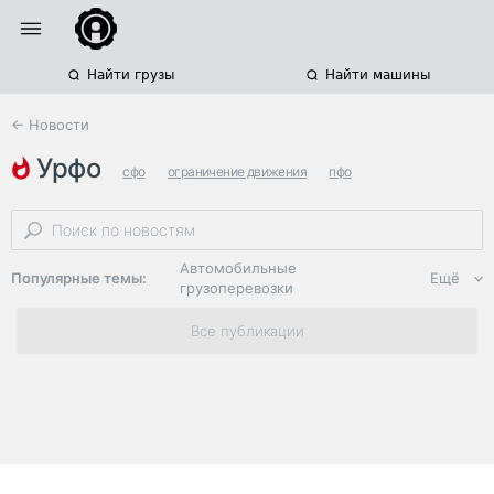
Найти грузы
Найти машины
← Новости
урфо
сфо
ограничение движения
пфо
Автомобильные
Популярные темы:
Ещё
грузоперевозки
Региональная
Все публикации
логистика
ЭДО, ИТ в
логистике
Дороги,
инфраструктура