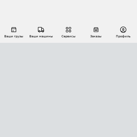
Ваши грузы
Ваши машины
Сервисы
Заказы
Профиль
АВТОМАТИЗАЦИЯ ПЕРЕВОЗОК
Площадки
Заказы
Торги
Тендеры
АТИ-Доки
GPS-мониторинг
АТИ Мессенджер
Цепочки грузов
API ATI.SU
ПОЛЕЗНОЕ
Расчет расстояний
БЕЗОПАСНОСТЬ
Академия ATI.SU
ATI.SU о безопасности
Звезды ATI.SU на вашем сайте