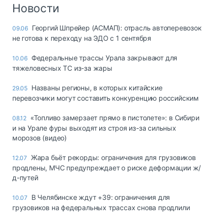
Логистика, грузы
Новости
Негабаритные и
Георгий Шпрейер (АСМАП): отрасль автоперевозок
09.06
опасные грузы
не готова к переходу на ЭДО с 1 сентября
Безопасность и
страхование
Федеральные трассы Урала закрывают для
10.06
тяжеловесных ТС из-за жары
Таможня и ВЭД
Названы регионы, в которых китайские
29.05
Склады и
перевозчики могут составить конкуренцию российским
грузовые
терминалы
«Топливо замерзает прямо в пистолете»: в Сибири
08.12
Коммерческий
и на Урале фуры выходят из строя из-за сильных
транспорт
морозов (видео)
Спецтехника
Жара бьёт рекорды: ограничения для грузовиков
12.07
продлены, МЧС предупреждает о риске деформации ж/
Автосервис,
д-путей
запчасти, шины
Топливо, масла и
В Челябинске ждут +39: ограничения для
10.07
Дзен
автохимия
грузовиков на федеральных трассах снова продлили