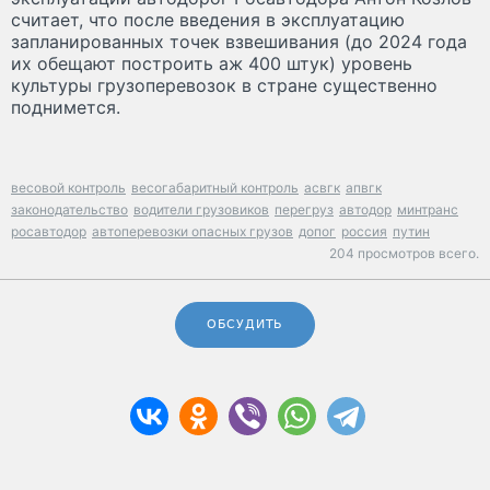
считает, что после введения в эксплуатацию
запланированных точек взвешивания (до 2024 года
их обещают построить аж 400 штук) уровень
культуры грузоперевозок в стране существенно
поднимется.
весовой контроль
весогабаритный контроль
асвгк
апвгк
законодательство
водители грузовиков
перегруз
автодор
минтранс
росавтодор
автоперевозки опасных грузов
допог
россия
путин
204 просмотров всего.
ОБСУДИТЬ