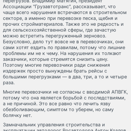
перегрузов. Владимир Матягин, президент
Ассоциации "Грузавтотранс", рассказывает, что
чаще всего нарушения встречаются в строительном
секторе, а именно при перевозке песка, щебня и
прочих стройматериалов. Также это не редкость и
для сельскохозяйственной сферы, где зачастую
можно встретить перегруженный зерновоз.
Безусловно, дело тут вовсе не в перевозчиках, они
сами хотят ездить по правилам, потому что лишние
проблемы им не к чему. На нарушения их толкают
заказчики, которые стремятся снизить цену.
Поэтому многие перевозчики ради снижения
издержек просто вынуждены брать рейсы с
большими перегрузками — в два, три, а то и четыре
раза.
Многие перевозчики не согласны с вводимой АПВГК,
потому что она является борьбой с последствиями,
а не причиной. Это все равно что лечить язву
обезболивающим, симптом то уберем, но саму
болячку нет.
Замначальник управления строительства и
эксплуатации автодорог Росавтодора Антон Козлов