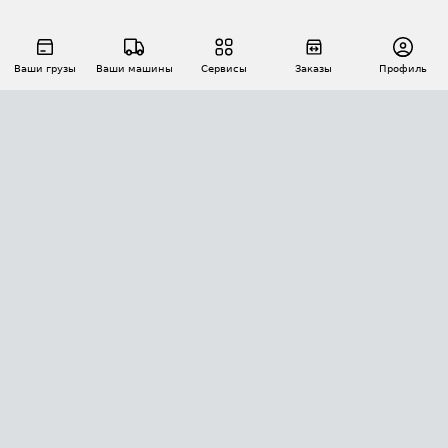
Ваши грузы
Ваши машины
Сервисы
Заказы
Профиль
АВТОМАТИЗАЦИЯ ПЕРЕВОЗОК
Площадки
Заказы
Торги
Тендеры
АТИ-Доки
GPS-мониторинг
АТИ Мессенджер
Цепочки грузов
API ATI.SU
ПОЛЕЗНОЕ
Расчет расстояний
БЕЗОПАСНОСТЬ
Академия ATI.SU
ATI.SU о безопасности
Звезды ATI.SU на вашем сайте
КОНТАКТЫ И ТАРИФЫ
Памятка по проверке контрагентов
Индекс ATI.SU FTL РФ
О системе ATI.SU
Светофор+
Средние ставки
ИНФОРМАЦИЯ