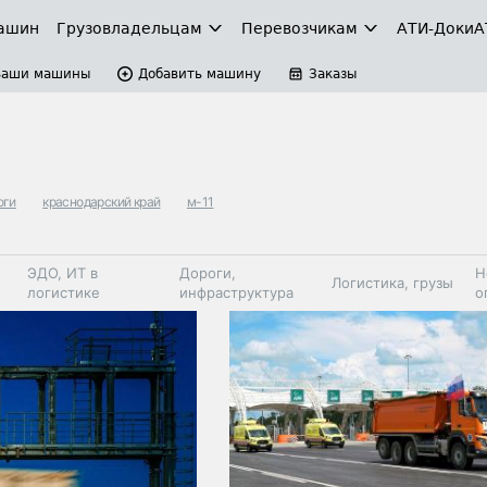
ашин
Грузовладельцам
Перевозчикам
АТИ-Доки
А
Ваши машины
Добавить машину
Заказы
оги
краснодарский край
м-11
ЭДО, ИТ в
Дороги,
Н
Логистика, грузы
логистике
инфраструктура
о
Коммерческий
Автосервис,
Топливо,
Спецтехника
транспорт
запчасти, шины
автохим