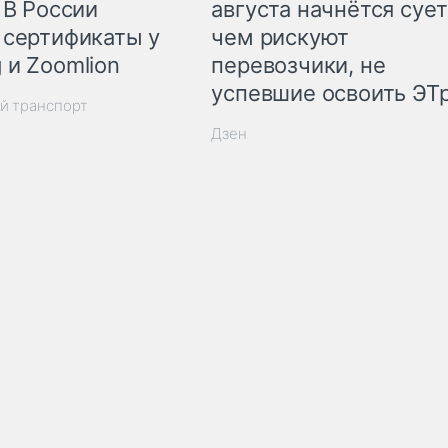
 В России
августа начнётся сует
 сертификаты у
чем рискуют
 и Zoomlion
перевозчики, не
успевшие освоить ЭТ
й транспорт
Дзен