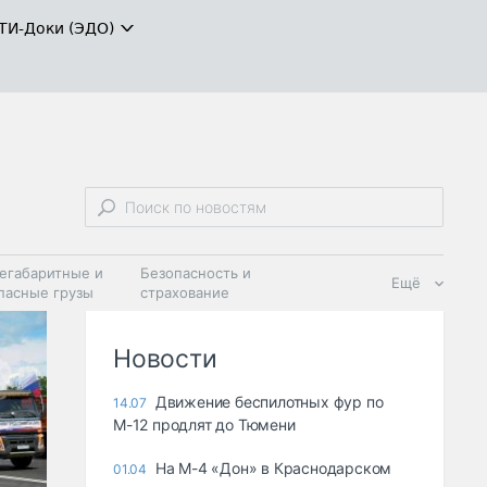
ТИ-Доки (ЭДО)
егабаритные и
Безопасность и
Ещё
пасные грузы
страхование
 масла и
Дзен
ия
Новости
Движение беспилотных фур по
14.07
М-12 продлят до Тюмени
На М-4 «Дон» в Краснодарском
01.04