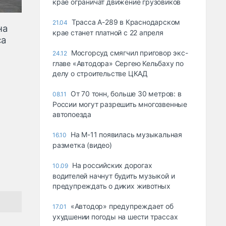
крае ограничат движение грузовиков
Трасса А-289 в Краснодарском
21.04
на
крае станет платной с 22 апреля
са
Мосгорсуд смягчил приговор экс-
24.12
главе «Автодора» Сергею Кельбаху по
делу о строительстве ЦКАД
От 70 тонн, больше 30 метров: в
08.11
России могут разрешить многозвенные
автопоезда
На М-11 появилась музыкальная
16.10
разметка (видео)
На российских дорогах
10.09
водителей начнут будить музыкой и
предупреждать о диких животных
«Автодор» предупреждает об
17.01
ухудшении погоды на шести трассах