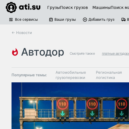
Грузы
Поиск грузов
Машины
Поиск м
Все сервисы
Ваши грузы
Добавить груз
← Новости
автодор
Смотрите также
платные автодор
Автомобильные
Региональная
Популярные темы:
грузоперевозки
логистика
Склады и
Таможня и ВЭД
грузовые
терминалы