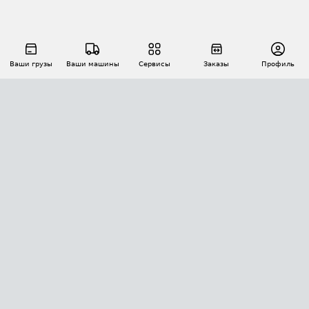
Ваши грузы
Ваши машины
Сервисы
Заказы
Профиль
АВТОМАТИЗАЦИЯ ПЕРЕВОЗОК
Площадки
Заказы
Торги
Тендеры
АТИ-Доки
GPS-мониторинг
АТИ Мессенджер
Цепочки грузов
API ATI.SU
ПОЛЕЗНОЕ
Расчет расстояний
БЕЗОПАСНОСТЬ
Академия ATI.SU
ATI.SU о безопасности
Звезды ATI.SU на вашем сайте
КОНТАКТЫ И ТАРИФЫ
Памятка по проверке контрагентов
Индекс ATI.SU FTL РФ