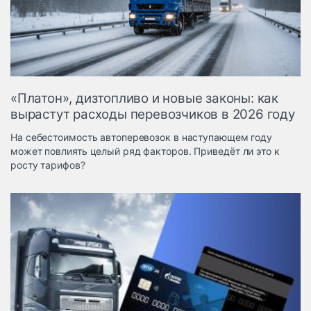
Логистика, грузы
Негабаритные и
опасные грузы
Безопасность и
страхование
«Платон», дизтопливо и новые законы: как
Таможня и ВЭД
вырастут расходы перевозчиков в 2026 году
Склады и
На себестоимость автоперевозок в наступающем году
грузовые
может повлиять целый ряд факторов. Приведёт ли это к
терминалы
росту тарифов?
Коммерческий
транспорт
Спецтехника
Автосервис,
запчасти, шины
Топливо, масла и
Дзен
автохимия