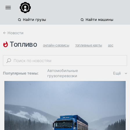
Найти грузы
Найти машины
← Новости
топливо
онлайн-сервисы
топливные карты
азс
Автомобильные
Популярные темы:
Ещё
грузоперевозки
Региональная
логистика
ЭДО, ИТ в
логистике
Дороги,
инфраструктура