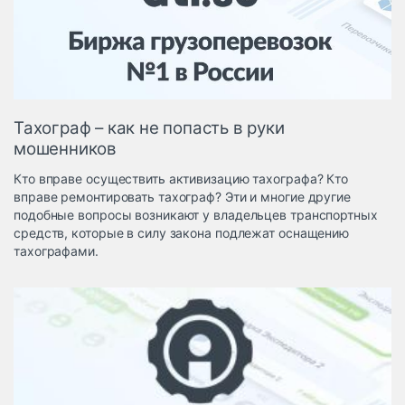
Логистика, грузы
Негабаритные и
опасные грузы
Безопасность и
страхование
Тахограф – как не попасть в руки
Таможня и ВЭД
мошенников
Склады и
Кто вправе осуществить активизацию тахографа? Кто
грузовые
вправе ремонтировать тахограф? Эти и многие другие
терминалы
подобные вопросы возникают у владельцев транспортных
Коммерческий
средств, которые в силу закона подлежат оснащению
транспорт
тахографами.
Спецтехника
Автосервис,
запчасти, шины
Топливо, масла и
Дзен
автохимия