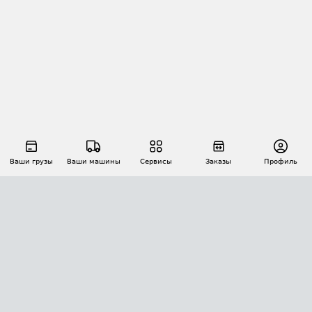
Ваши грузы
Ваши машины
Сервисы
Заказы
Профиль
АВТОМАТИЗАЦИЯ ПЕРЕВОЗОК
Площадки
Заказы
Торги
Тендеры
АТИ-Доки
GPS-мониторинг
АТИ Мессенджер
Цепочки грузов
API ATI.SU