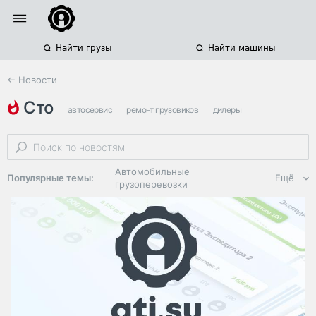
Найти грузы
Найти машины
← Новости
сто
автосервис
ремонт грузовиков
дилеры
Автомобильные
Популярные темы:
Ещё
грузоперевозки
Региональная
логистика
ЭДО, ИТ в
логистике
Дороги,
инфраструктура